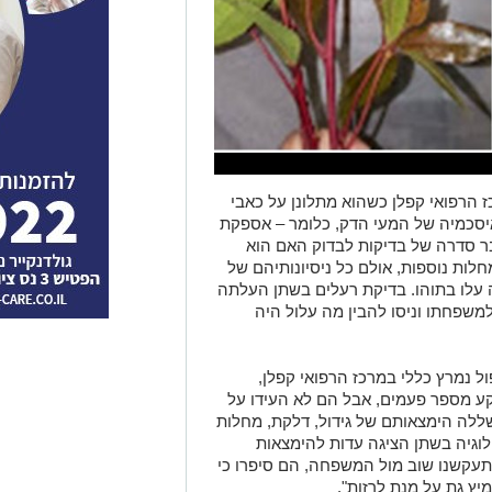
 מנס ציונה למרכז הרפואי קפלן כשהוא מתלונן על כאבי
איסכמיה של המעי הדק, כלומר – אספקת
 סדרה של בדיקות לבדוק האם הוא
לות נוספות, אולם כל ניסיונותיהם של
 עלו בתוהו. בדיקת רעלים בשתן העלתה
למשפחתו וניסו להבין מה עלול היה
ול נמרץ כללי במרכז הרפואי קפלן,
ע מספר פעמים, אבל הם לא העידו על
שללה הימצאותם של גידול, דלקת, מחלות
לוגיה בשתן הציגה עדות להימצאות
עקשנו שוב מול המשפחה, הם סיפרו כי
ץ גת על מנת לרזות".