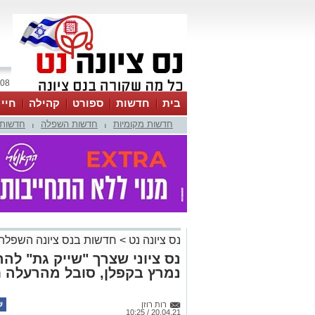
08 אוגוסט 2026 / 01:26
בית
חדשות
ספורט
קהילה
חיי
חדשות מקומיות
חדשות השפלה
חדשות 
|
|
נס ציונה נט
>
חדשות בנס ציונה השפלה
נס ציוני שצרך "שייק גת" להר
נמרץ בקפלן, סובל מהרעלה ח
רות רוזן
20.04.21 / 10:25