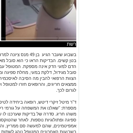
רשת
בשבוע שעבר הגיע בן 49
בטן קשים. הבדיקות הראו כי הוא סובל מ
הדם למעי הדק אינה מספקת. המטופל עבר
סובל מגידול, דלקת במעי, מחלת ספיגה ומח
הצוות הרפואי להבין מה הסיבה לאיסכמיה
ממצאים חריגים, והרופאים חזרו למטופל ו
לגרום לכך.
ד"ר מיטל זיקרי דיטש, רופאה ביחידה לטיפ
מספרת: "שאלנו את המשפחה על גורמי רק
משהו חריג. סדרה של בדיקות שערכנו לו 
ספיגה ופתולוגיות נוספות. לאחר שהטוקסו
אמפיטמינים, שהם למעשה סם ממריץ, והת
בשבועות האחרונים המטופל נוהג לשתות מי