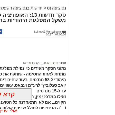
נס ציונה נט
>
חדשות בנס ציונה השפלה
סקר חדשות 13: האופ
משקל המפלגות היהודיות בה
kolness1@gmail.com
07.08.26 / 10:17
תגים:
בחירות 2026
,
סקר חדשות 13
נתוני הסקר מעידים כי נפילת מפלגת 
מתחת לאחוז החסימה - שוחקת את כ
היהודי ל-58 מנדטים, בעוד ש
יואב סגלוביץ' לרע"מ ועבאס, עשויים
עד ל-15 מנדטים.
קרא ע
ואילו במרכז-ימין, הקמת מפלגתו של
הקוים... אם לא תתאחדנה כל הטוענו
(....) - הן צפויות לחולל שריפת קולות ש
אולי יעניי