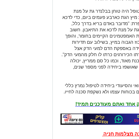
פל היה טוחן בבלנדר גת על מנת
מיץ הגת כארבע פעמים ביום, כדי לדכא
רת: "מדובר באדם בריא בדרך כלל,
ת על מנת לדכא את התיאבון. חשוב
 האמפטמינים הקיימים בחומר, והופך
ז הגבוה במיץ, בשילוב עם תדירות
ידה באספקת הדם למעי הדק אצל
ו הכירורגים כרתו לו חלק מהמעי הדק".
ת מאוד, וכמו כל סם ממריץ, יכולה
שאושפז ביחידה לפני מספר שנים,
י והסיעודי ביחידה לטיפול נמרץ כללי
 בכוחות עצמו ולא נשקפת סכנה לחייו.
יק אחד ואתם מעודכנים תמיד!
נה מצלמות חניה