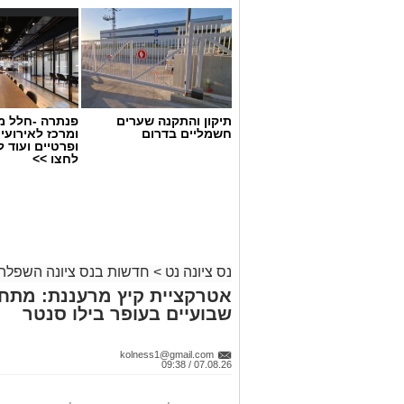
תיקון והתקנה שערים
פנתרה -חלל מ
חשמליים בדרום
ומרכז לאירועי
ופרטיים ועוד 
לחצו >>
נס ציונה נט
>
חדשות בנס ציונה השפלה
אטרקציית קיץ מרעננת: מתחם
שבועיים בעופר בילו סנטר
אבי בן דוד + צ'אט גפט
kolness1@gmail.com
07.08.26 / 09:38
סקר חדשות 13: האופוזיציה שומרת על רוב כללי, גוש המפלגות היהודיות נחלש
נתוני הסקר העדכני מעידים כי נפילת 