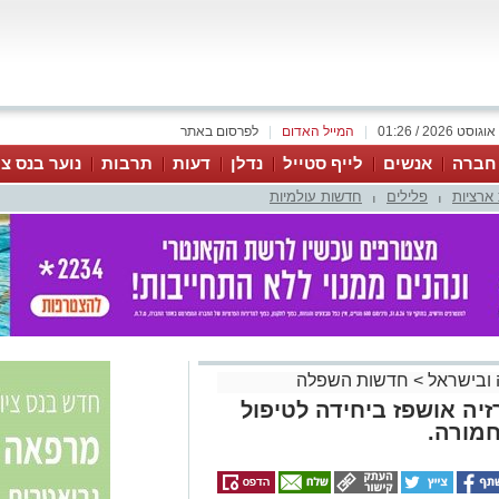
|
המייל האדום
|
לפרסום באתר
 חברה
אנשים
לייף סטייל
נדלן
דעות
תרבות
נוער בנס צי
ארציות
פלילים
חדשות עולמיות
|
|
 ובישראל
>
חדשות השפלה
זיה אושפז ביחידה לטיפול
מורה.