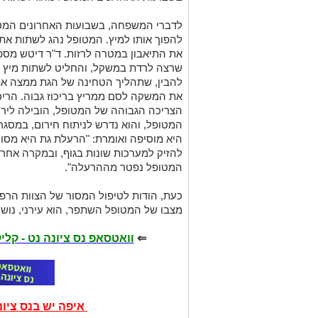
לדברי המשפחה, בשבועות האחרונים המטו
להפוך אותו למיץ. המטופל נהג לשתות את 
את התיאבון במטרה לרזות. ד"ר דיטש מספ
שרצה לרדת במשקל, והחליט לשתות מיץ ג
להבין, שתהליך הטחינה של הגת ממצה את
את המשקה לסם ממריץ בריכוז גבוה. הריכו
הצריכה הגבוהה של המטופל, הובילה ליר
המטופל, והוא נדרש לניתוח חירום, במסגרת
היא מוסיפה ואומרת: "הרעלת גת היא מסוכנ
להזיק למערכות שונות בגוף, ובמקרה אחר 
המטופל נפטר מההרעלה".
כעת, הודות לטיפול המסור של הצוות הרפוא
מצבו של המטופל השתפר, הוא עירני, נושם
⇐
וואטסאפ נס ציונה נט - קל
איפה יש בנס ציו