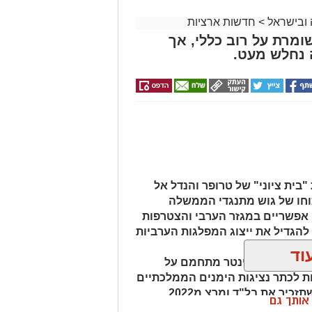
 ובישראל
>
חדשות ארציות
וזיציה שומרת על רוב כללי, אך
 נחלש מעט.
"בית ציוני" של טרופר והנדל אל
וחו של גוש מתנגדי הממשלה
חיבורים אפשריים במגזר הערבי והצטרפות
 להגדיל את ייצוג המפלגות הערביות
וד
 ארדן וכאשר וינטר מתחמם על
ת לכתר נציגות הימנים הממלכתיים
תזכיר את בל"ד ומרצ מ2022
ן אותך גם