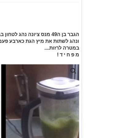
הגבר בן ה49 מנס ציונה נהג 
ונהג לשתות את מיץ הגת כארבע פעמי
במטרה לרזות....
מ פ ח י ד !