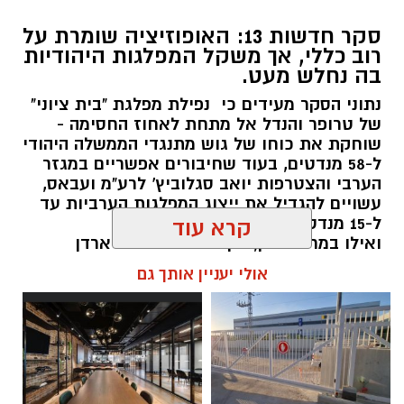
סקר חדשות 13: האופוזיציה שומרת על
רוב כללי, אך משקל המפלגות היהודיות
בה נחלש מעט.
נתוני הסקר מעידים כי נפילת מפלגת "בית ציוני"
של טרופר והנדל אל מתחת לאחוז החסימה -
שוחקת את כוחו של גוש מתנגדי הממשלה היהודי
ל-58 מנדטים, בעוד שחיבורים אפשריים במגזר
הערבי והצטרפות יואב סגלוביץ' לרע"מ ועבאס,
עשויים להגדיל את ייצוג המפלגות הערביות עד
ל-15 מנדטים.
קרא עוד
ואילו במרכז-ימין, הקמת מפלגתו של ארדן
וכאשר וינטר מתחמם על הקוים... אם לא
אולי יעניין אותך גם
תתאחדנה כל הטוענות לכתר נציגות הימנים
הממלכתיים (....) - הן צפויות לחולל שריפת
קולות שתזכיר את בל"ד ומרצ מ2022
kolness1@gmail.com / 10:17 07.08.26