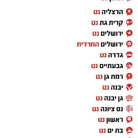
תמונת המנדטים והמפלגות המובילות
לפי סקר חדשות 13 שנערך על ידי "המדד"
ו"סטט-נט", אילו הבחירות היו נערכות כעת, מפלגת
"ישר" בראשות גדי איזנקוט הייתה שומרת על
מעמדה כמפלגה הגדולה ביותר עם 23 מנדטים.
מפלגת הליכוד ניצבת בצמוד אליה עם 22 מנדטים.
במקום השלישי ממוקמת מפלגת "ביחד" של נפתלי
בנט עם 13 מנדטים.
מפלגות "הדמוקרטים" וישראל
ביתנו זוכות ל-11 מנדטים כל אחת, כאשר עוצמה
יהודית מקבלת 9 מנדטים ויהדות התורה מגיעה ל-8
מנדטים.
ש"ס בקושי נשארת עם 7 מנדטים,
חד"ש-תע"ל עולה ל-6 מנדטים, ורע"ם והציונות
הדתית משיגות 5 מנדטים כל אחת.
השפעת אחוז החסימה על מפת הגושים
אחד הממצאים המרכזיים בסקר הוא נפילתה של