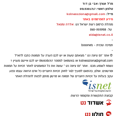
אבי בן דוד + צ'אט גפט
מו"ל ועורך: אבי בן דוד
טלפון ראשי: 0515301717
סקר חדשות 13: האופוזיציה שומרת על רוב כללי,
מייל:
kolnessziona@gmail.com
מידע למפרסמים באתר
גוש המפלגות היהודיות נחלש
אלדה נתנאל
מנהלת פרסום רשת ישראל נט:
נתוני הסקר העדכני מעידים כי נפילת מפלגת
טל: 050-7870908
"בית ציוני" אל מתחת לאחוז החסימה - שוחקת
elda@isnet.co.il
-
את כוחו של גוש מתנגדי הממשלה היהודי ל-58
תמיכה טכנית - bosonet1
מנדטים, בעוד שחיבורים אפשריים במגזר הערבי
-
© אתר "נס ציונה נט " מצאתם טעות או יש לכם הערה על תמונות כתבו לדוא"ל
והצטרפות יואב סגלוביץ' לרע"מ ועבאס, עשויים
kolnessziona@gmail.com
או בווטסאפ למספר 0515301717 יש לכם אייטם מעניין ?
להגדיל את ייצוג המפלגות הערביות עד ל-15
נשמח לשמוע מכם . אתר "נס ציונה נט " עושה את כל המאמצים לאתר זכויות על תמונות
מנדטים.
וסרטונים. אולם, בהתאם לסעיף 27א' לחוק זכויות היוצרים כל אדם הרואה עצמו נפגע
עקב בעלות על זכויות היוצרים של תמונה או סרטון מוזמן לפנות להנהלת האתר
ואילו במרכז-ימין, הקמת מפלגתו של ארדן
וכאשר וינטר מתחמם על הקוים... אם לא
תתאחדנה כל הטוענות לכתר נציגות הימנים
קבוצת התקשורת ומקומוני הרשת:
הממלכתיים (....) - הן צפויות לחולל שריפת
קולות שתזכיר את בל"ד ומרצ מ2022