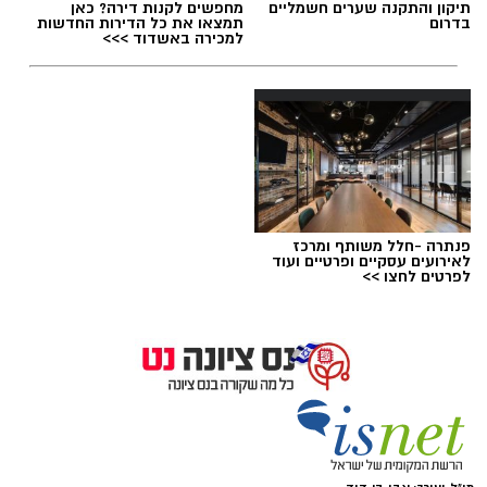
תיקון והתקנה שערים חשמליים
מחפשים לקנות דירה? כאן
בדרום
תמצאו את כל הדירות החדשות
למכירה באשדוד >>>
תגים:
בחירות 2026
,
סקר חדשות 13
פנתרה -חלל משותף ומרכז
לאירועים עסקיים ופרטיים ועוד
לפרטים לחצו >>
אבי בן דוד + צ'אט גפט