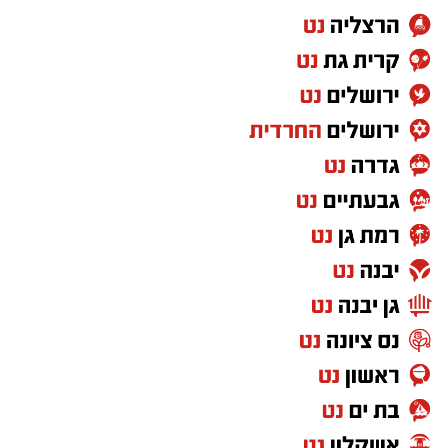
תמונת המנדטים והמפלגות המובילות
לפי סקר חדשות 13 שנערך על ידי "המדד"
ו"סטט-נט", אילו הבחירות היו נערכות כעת, מפלגת
"ישר" בראשות גדי איזנקוט הייתה שומרת על
מעמדה כמפלגה הגדולה ביותר עם 23 מנדטים.
מפלגת הליכוד ניצבת בצמוד אליה עם 22 מנדטים.
במקום השלישי ממוקמת מפלגת "ביחד" של נפתלי
בנט עם 13 מנדטים.
מפלגות "הדמוקרטים" וישראל
ביתנו זוכות ל-11 מנדטים כל אחת, כאשר עוצמה
יהודית מקבלת 9 מנדטים ויהדות התורה מגיעה ל-8
מנדטים.
ש"ס בקושי נשארת עם 7 מנדטים,
חד"ש-תע"ל עולה ל-6 מנדטים, ורע"ם והציונות
הדתית משיגות 5 מנדטים כל אחת.
השפעת אחוז החסימה על מפת הגושים
אחד הממצאים המרכזיים בסקר הוא נפילתה של
מפלגת "בית ציוני" בראשות יועז הנדל וחילי טרופר