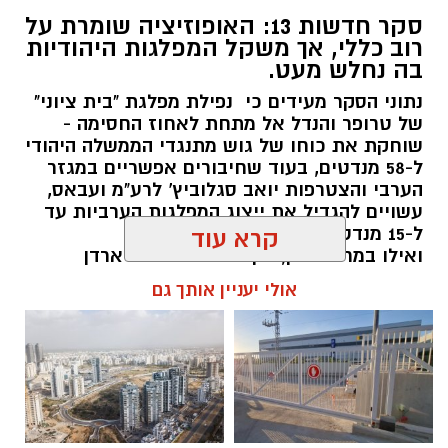
סקר חדשות 13: האופוזיציה שומרת על
רוב כללי, אך משקל המפלגות היהודיות
בה נחלש מעט.
נתוני הסקר מעידים כי נפילת מפלגת "בית ציוני"
של טרופר והנדל אל מתחת לאחוז החסימה -
שוחקת את כוחו של גוש מתנגדי הממשלה היהודי
ל-58 מנדטים, בעוד שחיבורים אפשריים במגזר
הערבי והצטרפות יואב סגלוביץ' לרע"מ ועבאס,
עשויים להגדיל את ייצוג המפלגות הערביות עד
ל-15 מנדטים.
קרא עוד
ואילו במרכז-ימין, הקמת מפלגתו של ארדן
וכאשר וינטר מתחמם על הקוים... אם לא
אולי יעניין אותך גם
תתאחדנה כל הטוענות לכתר נציגות הימנים
הממלכתיים (....) - הן צפויות לחולל שריפת
קולות שתזכיר את בל"ד ומרצ מ2022
kolness1@gmail.com / 10:17 07.08.26