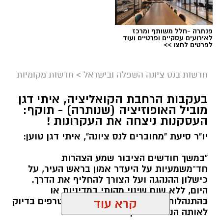
פנתרה -חלל משותף ומרכז
לאירועים עסקיים ופרטיים ועוד
לפרטים לחצו >>
חדשות בנס ציונה השפלה ובישראל
>
חדשות מקומיות
בעקבות הרחבת הקואליציה, איתי דגן
מוביל האופוזיציה (שנותרה) - תוקף:
העסקנות ניצחה את העקרונות !
יו"ר סיעת "מחוברים לנס ציונה", איתי דגן טוען:
"במשך חודשים הציבור שמע הצהרות
חד־משמעיות על היעדר אמון בראש העיר, על
כישלון ההנהגה ועל הצורך להחליף את הדרך.
היום, ללא שום שינוי מהותי במדיניות או
בהתנהלות העירייה, אותם אנשים מצטרפים בדיוק
קרא עוד
לאותה הנהגה שביקרו בחריפות.