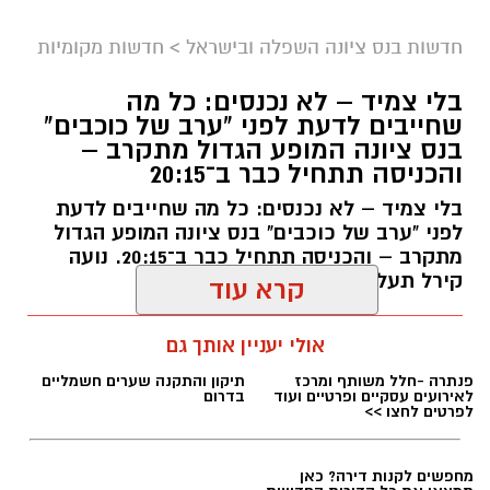
חדשות בנס ציונה השפלה ובישראל
>
חדשות מקומיות
בלי צמיד – לא נכנסים: כל מה
שחייבים לדעת לפני "ערב של כוכבים"
בנס ציונה המופע הגדול מתקרב –
והכניסה תתחיל כבר ב־20:15
ארכיון
בלי צמיד – לא נכנסים: כל מה שחייבים לדעת
לפני "ערב של כוכבים" בנס ציונה המופע הגדול
זו התגובה הרשמית ששלח לנו
איתי דגן
, אשר מן
מתקרב – והכניסה תתחיל כבר ב־20:15. נועה
הסתם מביע גם את עמדתה של גלית אבינועם,
קירל תעלה על הבמה בשעה 21:00
קרא עוד
שותפתו לאופוזיציה, שאיננה חברת סיעתו
מערכת האתר / 11:27 06.08.26
אולי יעניין אותך גם
כשהעסקנות מנצחת עקרונות.
"חיבור סיעת הירוקים לקואליציה בראשות בוקסר
הוא לא מהלך אידיאולוגי ולא שינוי כיוון הוא מהלך