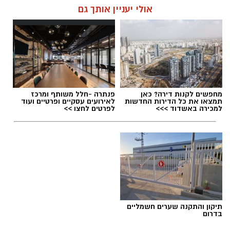
הציבור זכאי לשאול שאלה פשוטה: אם כל מה
אולי יעניין אותך גם
שנאמר היה נכון מה השתנה? ואם הוא לא היה נכון
למה נאמר מלכתחילה?"
kolness1@gmail.com / 12:01 06.08.26
מחפשים לקנות דירה? כאן
פנתרה -חלל משותף ומרכז
תמצאו את כל הדירות החדשות
לאירועים עסקיים ופרטיים ועוד
למכירה באשדוד >>>
לפרטים לחצו >>
תגים:
נאור ירושלמי
,
ראש העיר שמואל בוקסר
,
איתי
דגן
תיקון והתקנה שערים חשמליים
בדרום