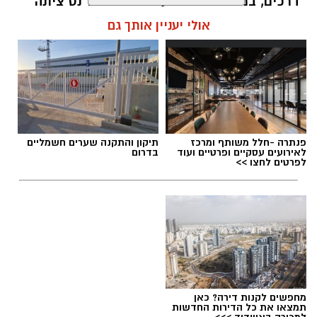
דרכים, במטרה לשמור על ציביונה של נס ציונה
כעיר ליברלית ופתוחה לכולם, ולבלום ניסיונות
אולי יעניין אותך גם
לשנות אותו."
יהודה חימוביץ': "למרות קולות שקראו לי לפרוש,
(בשל אי קיום ההתחייבות למנותו עתה כסגן
ומ"מ) אני בוחר להישאר בקואליציה כדי להבטיח
את המשך העשייה ולשמור על צביונה הליברלי
של העיר".
אבי בן דוד / 21:59 09.08.26
פנתרה -חלל משותף ומרכז
תיקון והתקנה שערים חשמליים
לאירועים עסקיים ופרטיים ועוד
בדרום
לפרטים לחצו >>
תגים:
החלטות מועצת העיר נס ציונה
מחפשים לקנות דירה? כאן
תמצאו את כל הדירות החדשות