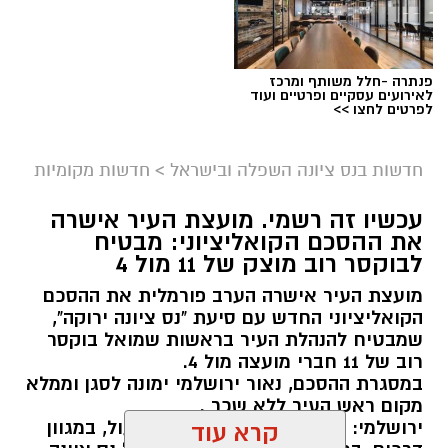
פנתרה -חלל משותף ומרכז
לאירועים עסקיים ופרטיים ועוד
לפרטים לחצו >>
חדשות בנס ציונה השפלה ובישראל
>
חדשות מקומיות
עכשיו זה רשמי. מועצת העיר אישרה
את ההסכם הקואליציוני: מבטיח
לבוקסר רוב מוצק של 11 מול 4
מועצת העיר אישרה הערב פורמלית את ההסכם
הקואליציוני החדש עם סיעת "נס ציונה ירוקה",
שמבטיח להנהלת העיר בראשות שמואל בוקסר
רוב של 11 חברי מועצה מול 4.
במסגרת ההסכם, נאור ירושלמי ימונה לסגן וממלא
מקום ראש העיר ללא שכר .
ירושלמי: הכריז "אנחנו מתכוונים לפעול, במגוון
קרא עוד