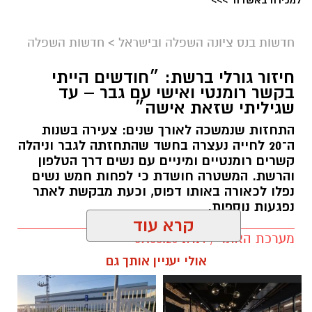
למכירה באשדוד >>>
חדשות בנס ציונה השפלה ובישראל
>
חדשות השפלה
חיזור גורלי ברשת: ״חודשים הייתי
בקשר רומנטי ואישי עם גבר – עד
שגיליתי שזאת אישה״
התחזות שנמשכה לאורך שנים: צעירה בשנות
ה־20 לחייה נעצרה בחשד שהתחזתה לגבר וניהלה
דוברות עיריית נס ציונה. עיבוד- צ'אט גפט
קשרים רומנטיים ומיניים עם נשים דרך הטלפון
והרשת. המשטרה חושדת כי לפחות חמש נשים
מועצת העיר אישרה את ההסכם הקואליציוני:
נפלו לכאורה באותו דפוס, וכעת מבקשת לאתר
מבטיח רוב מוצק של 11 חברים מול 4
נפגעות נוספות.
קרא עוד
מועצת העיר נס ציונה אישרה הערב באופן פורמלי
מערכת האתר / 17:14 09.08.26
את ההסכם הקואליציוני החדש, הממסד את
אולי יעניין אותך גם
הצטרפותה של סיעת "נס ציונה ירוקה" בראשות
נאור ירושלמי
לקואליציה העירונית בהובלת ראש
העיר שמואל בוקסר.