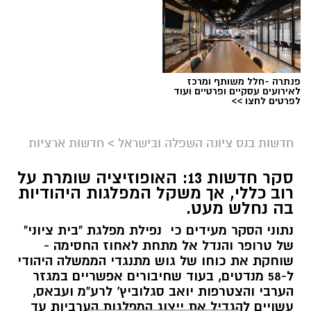
פנתרה -חלל משותף ומרכז
לאירועים עסקיים ופרטיים ועוד
לפרטים לחצו >>
חדשות בנס ציונה השפלה ובישראל
>
חדשות ארציות
סקר חדשות 13: האופוזיציה שומרת על
רוב כללי, אך משקל המפלגות היהודיות
בה נחלש מעט.
נתוני הסקר מעידים כי נפילת מפלגת "בית ציוני"
של טרופר והנדל אל מתחת לאחוז החסימה -
שוחקת את כוחו של גוש מתנגדי הממשלה היהודי
ל-58 מנדטים, בעוד שחיבורים אפשריים במגזר
הערבי והצטרפות יואב סגלוביץ' לרע"מ ועבאס,
עשויים להגדיל את ייצוג המפלגות הערביות עד