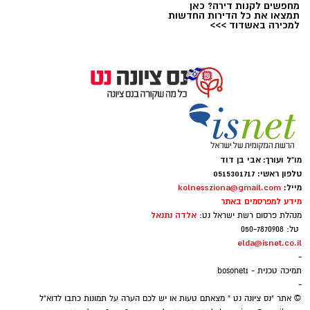
מחפשים לקנות דירה? כאן
תמצאו את כל הדירות החדשות
למכירה באשדוד >>>
אבי בן דוד + צ'אט גפט
מו"ל ועורך: אבי בן דוד
טלפון ראשי: 0515301717
סקר חדשות 13: האופוזיציה שומרת על רוב כללי,
מייל:
kolnessziona@gmail.com
מידע למפרסמים באתר
גוש המפלגות היהודיות נחלש
אלדה נתנאל
מנהלת פרסום רשת ישראל נט:
נתוני הסקר העדכני מעידים כי נפילת מפלגת
טל: 050-7870908
"בית ציוני" אל מתחת לאחוז החסימה - שוחקת
elda@isnet.co.il
-
את כוחו של גוש מתנגדי הממשלה היהודי ל-58
תמיכה טכנית - bosonet1
מנדטים, בעוד שחיבורים אפשריים במגזר הערבי
-
© אתר "נס ציונה נט " מצאתם טעות או יש לכם הערה על תמונות כתבו לדוא"ל
והצטרפות יואב סגלוביץ' לרע"מ ועבאס, עשויים