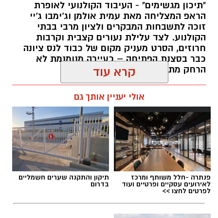
"תיכון מגשימים" - העיבוד הקולנועי לאופרת
הראפ המצליחה מאת עמית אולמן וג'ימבו ג'יי
זוכה לתשבחות המבקרים ולציון מרבי בבתי
הקולנוע. לצד עלילת נעורים קצבית וקרבות
חרוזים, הסרט מעניק מקום של כבוד לנס ציונה
כבר בסצנת הפתיחה – כעיירה מנומנמת לא
הרחק מתל אביב... -
קרא עוד
kolness1@gmail.com / 09:40 30.07.26
אולי יעניין אותך גם
תגים:
תיכון מגשימים
,
אופרת ראפ
פנתרה -חלל משותף ומרכז
תיקון והתקנה שערים חשמליים
לאירועים עסקיים ופרטיים ועוד
בדרום
לפרטים לחצו >>