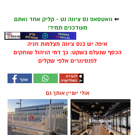
⇐
וואטסאפ נס ציונה נט - קליק אחד ואתם
מעודכנים תמיד!
איפה יש בנס ציונה מצלמות חניה
הכסף שנעלם בשקט: כך דמי הניהול שוחקים
לפנסיונרים אלפי שקלים
אולי יעניין אותך גם