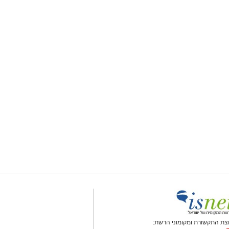
צת התקשורת ומקומוני הרשת: