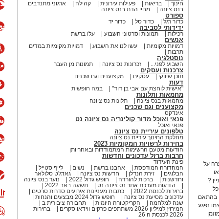
חינוך
בריאות
פעילות עירונית
קהילה
ארגוני מתנדבים
בנס ציונה
מחיי הדת בנס ציונה
ספורט
כדור רגל
כדור סל
כדור יד
ידידותי לסביבה
רכילות
תמונות וסרטוני השבוע
עלו ברשת
אנשים
דמויות מקומיות
עשו לנו את השבוע
דמויות מקומיות במדים
תרבות
נוסטלגיה
השבוע לפני...
זכרונות נס ציונה
תמונות מן העבר
צרכנות ועסקים
תוכן שיווקי
עסקים
מקצוענים וגם שכנים
דעות
"אישית לוחצת עם אבי בן דוד"
במה חופשית
מחמאות ותלונות
מחמאות בנס ציונה
תלונות נס ציונה
מקצוענים וגם שכנים
אינדקס
פנאי ואוכל מדור קולינריה נס ציונה נט
פנאי ואוכל
טלפונים עיריית נס ציונה
מחלקת החינוך עיריית נס ציונה
בחירות לרשויות המקומיות 2023
הודעות מטעם הרשימות המתמודדות ובאחריותן
חרבות ברזל עדכונים וחדשות
פינת העידוד
רה על
המהדורה המודפסת
אהבנו ברשת
נשים
לייף סטייל
ו
הבלוגים
זירת הנדלן
חדשות נס ציונה
גאדג'ט סלולאר
וחדשנות
ברכות להורדה
חופש גדול 2022
נוער בנס ציונה
 מעניין ?
הודעות מערכת אתר נס ציונה נט
תשעה באב 2022
כל
בחירות לכנסת 2022
כתבות מעניינות אירועים סדרות סרטים
, בהתאם
עדכונים מסיעת נס ציונה
חופש גדול 2024 מבצעים והנחות
שנה למלחמה
הקריקטורה היומית
תחבורה ציבורית ב
עצמו נפגע
המירוץ למיליון 2026 משתתפים פרקים ווידאו סקרים
בחירות
וזמן
2026 לכנסת ה 26