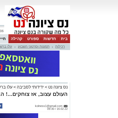
06 אוגוסט 2026 / 23:26
בית
חדשות
ספורט
קהילה
חיי
רכילות
תמונות וסרטוני השבוע
עלו ברש
|
|
נס ציונה נט
>
ידידותי לסביבה
>
עלו בר
העולם עצוב, אז צוחקים...! הבדיחה
kolness1@gmail.com
16.02.22 / 09:30