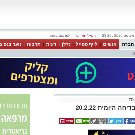
|
המייל האדום
|
לפרסום באתר
 חברה
אנשים
לייף סטייל
נדלן
דעות
תרבות
נוער בנס צי
ת
שת
 היומית 20.2.22