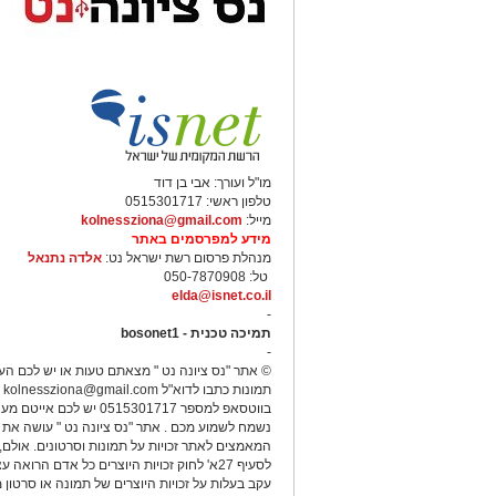
מו"ל ועורך: אבי בן דוד
טלפון ראשי: 0515301717
מייל:
kolnessziona@gmail.com
מידע למפרסמים באתר
מנהלת פרסום רשת ישראל נט:
אלדה נתנאל
טל: 050-7870908
elda@isnet.co.il
-
תמיכה טכנית - bosonet1
-
© אתר "נס ציונה נט " מצאתם טעות או יש לכם הע
תמונות כתבו לדוא"ל
kolnessziona@gmail.com
א
בווטסאפ למספר 0515301717 יש לכם אייטם
נשמח לשמוע מכם . אתר "נס ציונה נט " עושה את 
המאמצים לאתר זכויות על תמונות וסרטונים. אולם
לסעיף 27א' לחוק זכויות היוצרים כל אדם הרואה 
עקב בעלות על זכויות היוצרים של תמונה או סרטון מ