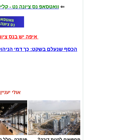
⇐
וואטסאפ נס ציונה נט - קל
איפה יש בנס ציו
הכסף שנעלם בשקט: כך דמי הניהול
אולי יעניי
מחפשים לקנות דירה?
פנתרה -חלל מ