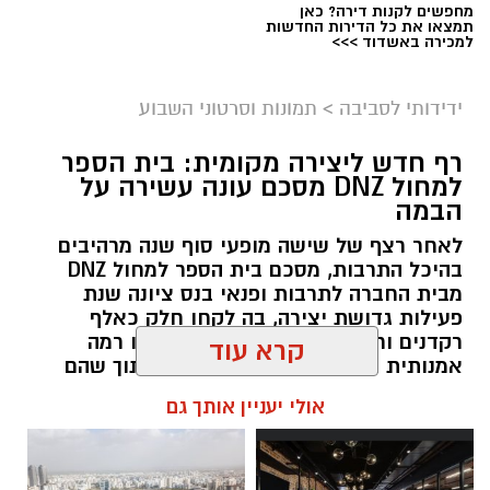
מחפשים לקנות דירה? כאן
תמצאו את כל הדירות החדשות
צילום מסך- יוטיוב
למכירה באשדוד >>>
ידידותי לסביבה
>
תמונות וסרטוני השבוע
רף חדש ליצירה מקומית: בית הספר
למחול DNZ מסכם עונה עשירה על
הבמה
לאחר רצף של שישה מופעי סוף שנה מרהיבים
בהיכל התרבות, מסכם בית הספר למחול DNZ
מבית החברה לתרבות ופנאי בנס ציונה שנת
פעילות גדושת יצירה, בה לקחו חלק כאלף
רקדנים ורקדניות מכל הגילים, שהציגו רמה
אמנותית גבוהה ומחויבות למצוינות, תוך שהם
כבר מביטים קדימה לעבר פתיחת שנת הפעילות
קרא עוד
הבאה בחודש ספטמבר.
אולי יעניין אותך גם
kolness1@gmail.com / 19:19 19.07.26