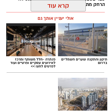
הרחק מתל אביב... -
קרא עוד
kolness1@gmail.com / 09:40 30.07.26
אולי יעניין אותך גם
תגים:
תיכון מגשימים
,
אופרת ראפ
תיקון והתקנה שערים חשמליים
פנתרה -חלל משותף ומרכז
בדרום
לאירועים עסקיים ופרטיים ועוד
לפרטים לחצו >>