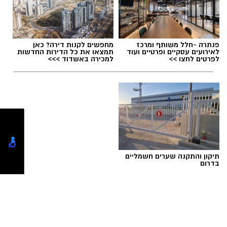
תגים:
קרית התרבות נס ציונה
,
בית הספר למחול
פנתרה -חלל משותף ומרכז
מחפשים לקנות דירה? כאן
לאירועים עסקיים ופרטיים ועוד
תמצאו את כל הדירות החדשות
DNZ
לפרטים לחצו >>
למכירה באשדוד >>>
פייסבוק
שמעתם על "תיכון מגשימים" בנס ציונה?... הוא
קיים לפחות בסרט מצליח חדש המבוסס על
אופרת ראפ בשם הזה.
תיקון והתקנה שערים חשמליים
בדרום
קרית התרבות נס ציונה