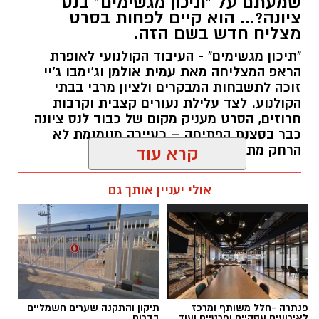
שמעתם על "תיכון מגשימים" בנס
ציונה?... הוא קיים לפחות בסרט
מצליח חדש בשם הזה.
"תיכון מגשימים" - העיבוד הקולנועי לאופרת
הראפ המצליחה מאת עמית אולמן וג'ימבו ג'יי
זוכה לתשבחות המבקרים ולציון מרבי בבתי
הקולנוע. לצד עלילת נעורים קצבית וקרבות
חרוזים, הסרט מעניק מקום של כבוד לנס ציונה
כבר בסצנת הפתיחה – כעיירה מנומנמת לא
הרחק מתל אביב... -
קרא עוד
kolness1@gmail.com / 09:40 30.07.26
אולי יעניין אותך גם
תגים:
תיכון מגשימים
,
אופרת ראפ
פנתרה -חלל משותף ומרכז
תיקון והתקנה שערים חשמליים
לאירועים עסקיים ופרטיים ועוד
בדרום