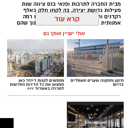
מבית החברה לתרבות ופנאי בנס ציונה שנת
פעילות גדושת יצירה, בה לקחו חלק כאלף
רקדנים ורקדניות מכל הגילים, שהציגו רמה
אמנותית גבוהה ומחויבות למצוינות, תוך שהם
כבר מביטים קדימה לעבר פתיחת שנת הפעילות
קרא עוד
הבאה בחודש ספטמבר.
אולי יעניין אותך גם
kolness1@gmail.com / 19:19 19.07.26
תגים:
קרית התרבות נס ציונה
,
בית הספר למחול
תיקון והתקנה שערים חשמליים
מחפשים לקנות דירה? כאן
בדרום
תמצאו את כל הדירות החדשות
DNZ
למכירה באשדוד >>>
פייסבוק
שמעתם על "תיכון מגשימים" בנס ציונה?... הוא