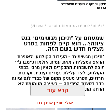
תיקון והתקנה שערים חשמליים
בדרום
ידידותי לסביבה
>
תמונות וסרטוני השבוע
שמעתם על "תיכון מגשימים" בנס
ציונה?... הוא קיים לפחות בסרט
מצליח חדש בשם הזה.
"תיכון מגשימים" - העיבוד הקולנועי לאופרת
הראפ המצליחה מאת עמית אולמן וג'ימבו ג'יי
זוכה לתשבחות המבקרים ולציון מרבי בבתי
הקולנוע. לצד עלילת נעורים קצבית וקרבות
חרוזים, הסרט מעניק מקום של כבוד לנס ציונה
כבר בסצנת הפתיחה – כעיירה מנומנמת לא
הרחק מתל אביב... -
קרא עוד
kolness1@gmail.com / 09:40 30.07.26
אולי יעניין אותך גם