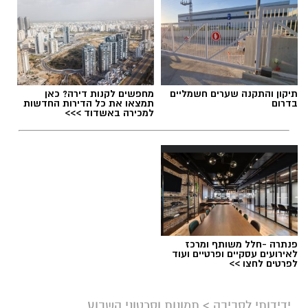
תגים:
תיכון מגשימים
,
אופרת ראפ
תיקון והתקנה שערים חשמליים
מחפשים לקנות דירה? כאן
בדרום
תמצאו את כל הדירות החדשות
למכירה באשדוד >>>
פנתרה -חלל משותף ומרכז
לאירועים עסקיים ופרטיים ועוד
צילום מסך- יוטיוב
לפרטים לחצו >>
ידידותי לסביבה
>
תמונות וסרטוני השבוע