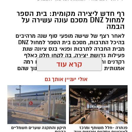
רף חדש ליצירה מקומית: בית הספר
למחול DNZ מסכם עונה עשירה על
הבמה
לאחר רצף של שישה מופעי סוף שנה מרהיבים
בהיכל התרבות, מסכם בית הספר למחול DNZ
מבית החברה לתרבות ופנאי בנס ציונה שנת
פעילות גדושת יצירה, בה לקחו חלק כאלף
רקדנים ורקדניות מכל הגילים, שהציגו רמה
אמנותית גבוהה ומחויבות למצוינות, תוך שהם
כבר מביטים קדימה לעבר פתיחת שנת הפעילות
קרא עוד
הבאה בחודש ספטמבר.
אולי יעניין אותך גם
kolness1@gmail.com / 19:19 19.07.26