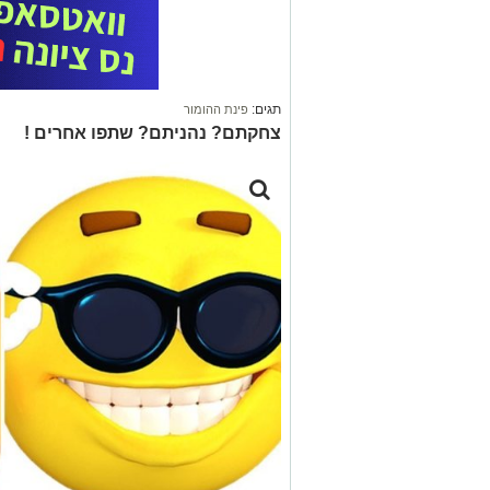
תגים:
פינת ההומור
צחקתם? נהניתם? שתפו אחרים !