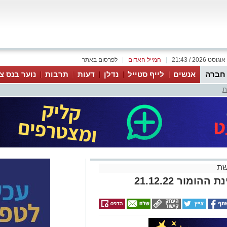
|
המייל האדום
|
לפרסום באתר
 חברה
אנשים
לייף סטייל
נדלן
דעות
תרבות
נוער בנס צי
ת
שת
ומור 21.12.22