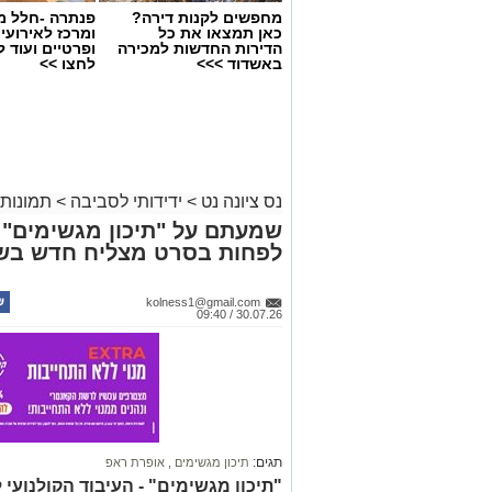
מחפשים לקנות דירה?
פנתרה -חלל מ
כאן תמצאו את כל
ומרכז לאירועי
הדירות החדשות למכירה
ופרטיים ועוד 
באשדוד >>>
לחצו >>
נס ציונה נט
>
ידידותי לסביבה
>
תמונות 
שמעתם על "תיכון מגשימים" ב
לפחות בסרט מצליח חדש בש
kolness1@gmail.com
30.07.26 / 09:40
תגים:
תיכון מגשימים
,
אופרת ראפ
"תיכון מגשימים" - העיבוד הקולנוע