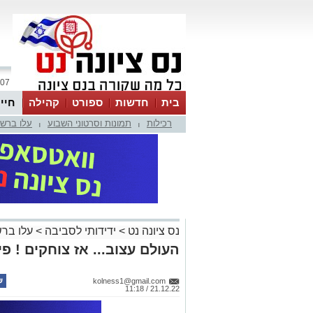
07 אוגוסט 2026 / 21:43
בית
חדשות
ספורט
קהילה
חיי
רכילות
תמונות וסרטוני השבוע
עלו ברש
|
|
נס ציונה נט
>
ידידותי לסביבה
>
עלו בר
העולם עצוב... אז צוחקים ! פינת הה
kolness1@gmail.com
21.12.22 / 11:18