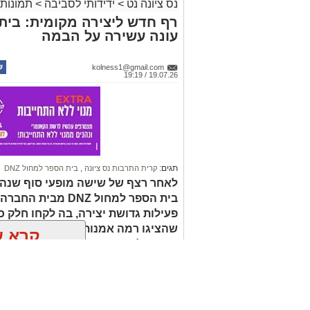
נס ציונה נט
>
ידידותי לסביבה
>
תמונות 
עונה עשירה על הבמה
kolness1@gmail.com
19.07.26 / 19:19
תגים:
קרית התרבות נס ציונה
,
בית הספר למחול DNZ
לאחר רצף של שישה מופעי סוף שנה 
בית הספר למחול DNZ
פעילות גדושת יצירה, בה לקחו חלק כ
שהציגו רמה אמנותית גבוהה ומחויבו
קרא ע
קדימה לעבר פתיחת שנת הפעילות ה
אולי יעניי