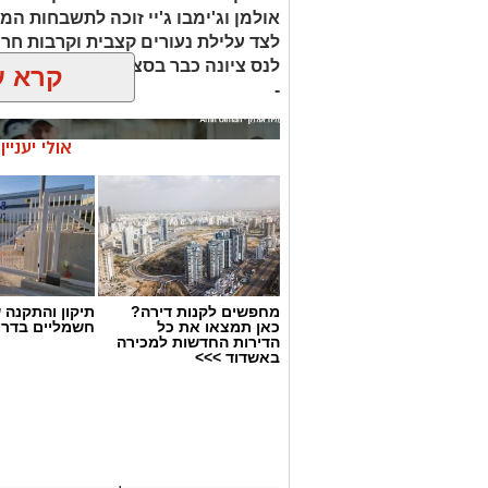
אולמן וג'ימבו ג'יי זוכה לתשבחות המב
לצד עלילת נעורים קצבית וקרבות חרו
לנס ציונה כבר בסצנת הפתיחה – כעי
קרא ע
-
אולי יעניי
מחפשים לקנות דירה?
תיקון והתקנה 
כאן תמצאו את כל
חשמליים בדרו
הדירות החדשות למכירה
באשדוד >>>
צילום מסך- יוטיוב