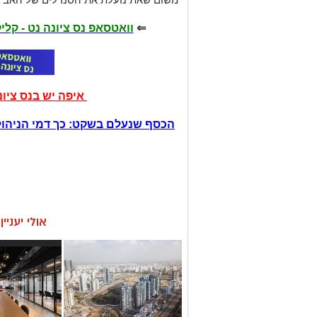
⇐
וואטסאפ נס ציונה נט - קל
איפה יש בנס ציו
הכסף שנעלם בשקט: כך דמי הניהול
אולי יעניי