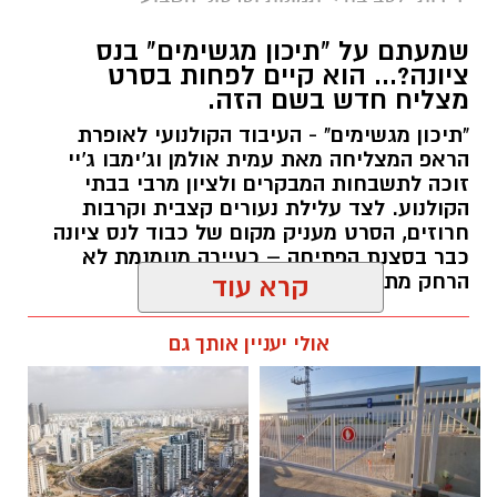
שמעתם על "תיכון מגשימים" בנס
ציונה?... הוא קיים לפחות בסרט
מצליח חדש בשם הזה.
"תיכון מגשימים" - העיבוד הקולנועי לאופרת
הראפ המצליחה מאת עמית אולמן וג'ימבו ג'יי
זוכה לתשבחות המבקרים ולציון מרבי בבתי
הקולנוע. לצד עלילת נעורים קצבית וקרבות
חרוזים, הסרט מעניק מקום של כבוד לנס ציונה
כבר בסצנת הפתיחה – כעיירה מנומנמת לא
הרחק מתל אביב... -
קרא עוד
kolness1@gmail.com / 09:40 30.07.26
אולי יעניין אותך גם