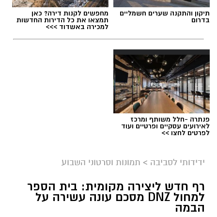
תגים:
תיכון מגשימים
,
אופרת ראפ
תיקון והתקנה שערים חשמליים
מחפשים לקנות דירה? כאן
בדרום
תמצאו את כל הדירות החדשות
למכירה באשדוד >>>
פנתרה -חלל משותף ומרכז
לאירועים עסקיים ופרטיים ועוד
צילום מסך- יוטיוב
לפרטים לחצו >>
ידידותי לסביבה
>
תמונות וסרטוני השבוע
רף חדש ליצירה מקומית: בית הספר
למחול DNZ מסכם עונה עשירה על
הבמה