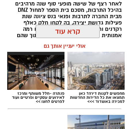
לאחר רצף של שישה מופעי סוף שנה מרהיבים
בהיכל התרבות, מסכם בית הספר למחול DNZ
מבית החברה לתרבות ופנאי בנס ציונה שנת
פעילות גדושת יצירה, בה לקחו חלק כאלף
רקדנים ורקדניות מכל הגילים, שהציגו רמה
אמנותית גבוהה ומחויבות למצוינות, תוך שהם
כבר מביטים קדימה לעבר פתיחת שנת הפעילות
קרא עוד
הבאה בחודש ספטמבר.
אולי יעניין אותך גם
kolness1@gmail.com / 19:19 19.07.26
תגים:
קרית התרבות נס ציונה
,
בית הספר למחול
מחפשים לקנות דירה? כאן
פנתרה -חלל משותף ומרכז
תמצאו את כל הדירות החדשות
לאירועים עסקיים ופרטיים ועוד
DNZ
למכירה באשדוד >>>
לפרטים לחצו >>
פייסבוק