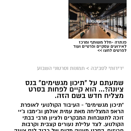
פנתרה -חלל משותף ומרכז
לאירועים עסקיים ופרטיים ועוד
לפרטים לחצו >>
ידידותי לסביבה
>
תמונות וסרטוני השבוע
שמעתם על "תיכון מגשימים" בנס
ציונה?... הוא קיים לפחות בסרט
מצליח חדש בשם הזה.
"תיכון מגשימים" - העיבוד הקולנועי לאופרת
הראפ המצליחה מאת עמית אולמן וג'ימבו ג'יי
זוכה לתשבחות המבקרים ולציון מרבי בבתי
הקולנוע. לצד עלילת נעורים קצבית וקרבות
חרוזים, הסרט מעניק מקום של כבוד לנס ציונה