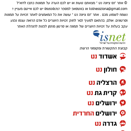
© אתר "נס ציונה נט " מצאתם טעות או יש לכם הערה על תמונות כתבו לדוא"ל
kolnessziona@gmail.com
או בווטסאפ למספר 0515301717 יש לכם אייטם מעניין ?
נשמח לשמוע מכם . אתר "נס ציונה נט " עושה את כל המאמצים לאתר זכויות על תמונות
וסרטונים. אולם, בהתאם לסעיף 27א' לחוק זכויות היוצרים כל אדם הרואה עצמו נפגע
עקב בעלות על זכויות היוצרים של תמונה או סרטון מוזמן לפנות להנהלת האתר
קבוצת התקשורת ומקומוני הרשת:
פייסבוק
שמעתם על "תיכון מגשימים" בנס ציונה?... הוא
קיים לפחות בסרט מצליח חדש המבוסס על
אופרת ראפ בשם הזה.