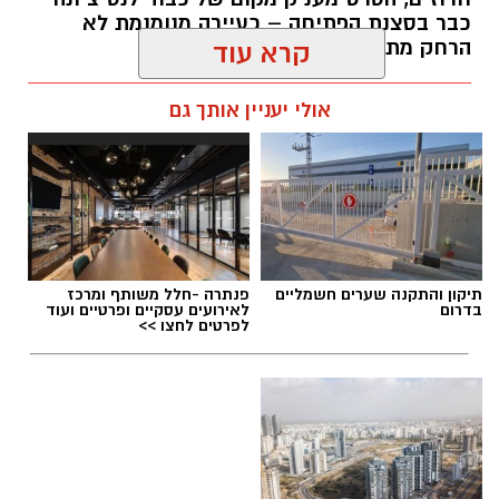
כבר בסצנת הפתיחה – כעיירה מנומנמת לא
הרחק מתל אביב... -
קרא עוד
kolness1@gmail.com / 09:40 30.07.26
אולי יעניין אותך גם
תגים:
תיכון מגשימים
,
אופרת ראפ
תיקון והתקנה שערים חשמליים
פנתרה -חלל משותף ומרכז
בדרום
לאירועים עסקיים ופרטיים ועוד
לפרטים לחצו >>