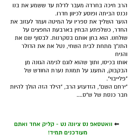
הרב חיכה בחרדה מעבר לדלת עד ששמע את בנו
נכנס הביתה ופוסע לכיוון חדרו.
הנער השליך את ספריו על המיטה ועמד לעזוב את
החדר, כשלפתע הבחין בארבעת החפצים על
שולחנו. הוא בחן אותם בסקרנות. לבסוף שם את
התנ"ך מתחת לבית השחי, נטל את את הדולר
והניח
אותו בכיסו, ותוך שהוא לוגם לגימה הגונה מן
הבקבוק, התענג על תמונת נערת החודש של
"פלייבוי".
"ירחם השם", הזדעזע הרב, "הילד הזה הולך להיות
חבר כנסת של ש"ס....
⇐
וואטסאפ נס ציונה נט - קליק אחד ואתם
מעודכנים תמיד!