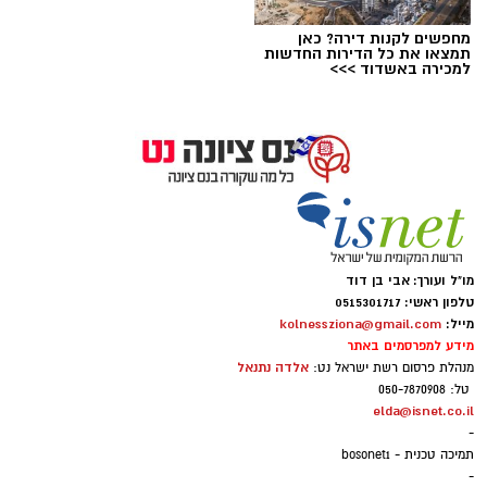
מחפשים לקנות דירה? כאן
תמצאו את כל הדירות החדשות
צילום מסך- יוטיוב
למכירה באשדוד >>>
מו"ל ועורך: אבי בן דוד
טלפון ראשי: 0515301717
מייל:
kolnessziona@gmail.com
מידע למפרסמים באתר
אלדה נתנאל
מנהלת פרסום רשת ישראל נט:
טל: 050-7870908
elda@isnet.co.il
-
תמיכה טכנית - bosonet1
-