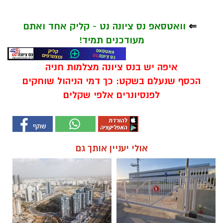
⇐
וואטסאפ נס ציונה נט - קליק אחד ואתם
מעודכנים תמיד!
איפה יש בנס ציונה מצלמות חניה
הכסף שנעלם בשקט: כך דמי הניהול שוחקים
לפנסיונרים אלפי שקלים
אולי יעניין אותך גם