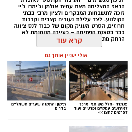
"תיכון מגשימים" - העיבוד הקולנועי לאופרת
הראפ המצליחה מאת עמית אולמן וג'ימבו ג'יי
זוכה לתשבחות המבקרים ולציון מרבי בבתי
הקולנוע. לצד עלילת נעורים קצבית וקרבות
חרוזים, הסרט מעניק מקום של כבוד לנס ציונה
כבר בסצנת הפתיחה – כעיירה מנומנמת לא
הרחק מתל אביב... -
קרא עוד
kolness1@gmail.com / 09:40 30.07.26
אולי יעניין אותך גם
תגים:
תיכון מגשימים
,
אופרת ראפ
פנתרה -חלל משותף ומרכז
תיקון והתקנה שערים חשמליים
לאירועים עסקיים ופרטיים ועוד
בדרום
לפרטים לחצו >>