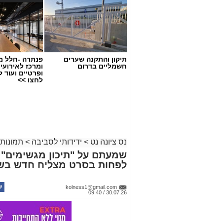
תיקון והתקנה שערים
פנתרה -חלל מ
חשמליים בדרום
ומרכז לאירועי
ופרטיים ועוד 
לחצו >>
נס ציונה נט
>
ידידותי לסביבה
>
תמונות 
שמעתם על "תיכון מגשימים" ב
לפחות בסרט מצליח חדש בש
kolness1@gmail.com
30.07.26 / 09:40