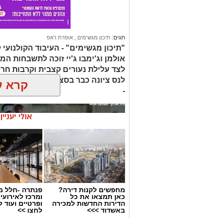
תגים:
תיכון מגשימים
,
אופרת ראפ
"תיכון מגשימים" - העיבוד הקולנוע
אולמן וג'ימבו ג'יי זוכה לתשבחות המב
לצד עלילת נעורים קצבית וקרבות חרו
לנס ציונה כבר בסצנת הפתיחה – כעי
קרא ע
-
אולי יעניי
מחפשים לקנות דירה?
פנתרה -חלל מ
כאן תמצאו את כל
ומרכז לאירועי
הדירות החדשות למכירה
ופרטיים ועוד 
באשדוד >>>
לחצו >>