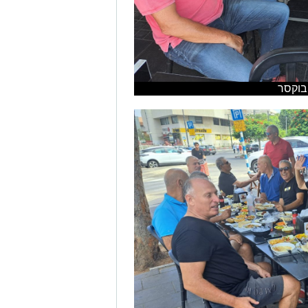
בוקסר