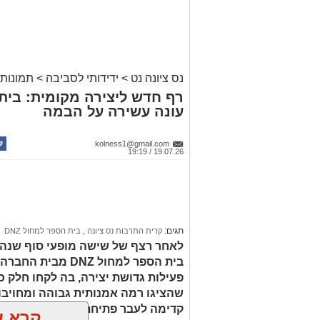
צילום מסך- יוטיוב
נס ציונה נט
>
ידידותי לסביבה
>
תמונות 
עונה עשירה על הבמה
kolness1@gmail.com
19.07.26 / 19:19
תגים:
קרית התרבות נס ציונה
,
בית הספר למחול DNZ
לאחר רצף של שישה מופעי סוף שנה 
בית הספר למחול DNZ
פעילות גדושת יצירה, בה לקחו חלק כ
שהציגו רמה אמנותית גבוהה ומחויבו
קדימה לעבר פתיחת שנת הפעילות ה
קרא ע