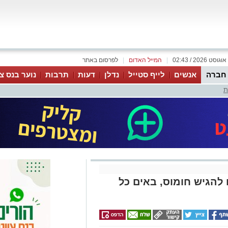
|
המייל האדום
|
לפרסום באתר
 חברה
אנשים
לייף סטייל
נדלן
דעות
תרבות
נוער בנס צי
ת
הגיש חומוס, באים כל