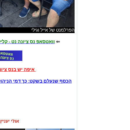
הפרלמנט של אייל וגילי
⇐
וואטסאפ נס ציונה נט - קל
איפה יש בנס ציו
הכסף שנעלם בשקט: כך דמי הניהול
אולי יעניי