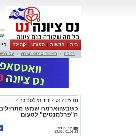
06 אוגוסט 2026 / 02:43
בית
חדשות
ספורט
קהילה
חיי
רכילות
תמונות וסרטוני השבוע
עלו ברש
|
|
נס ציונה נט
>
ידידותי לסביבה
>
כשבשווארמה שמש מתחילים ל
ה"פרלמנטים" לטעום
אבי בן דוד
01.09.23 / 13:06