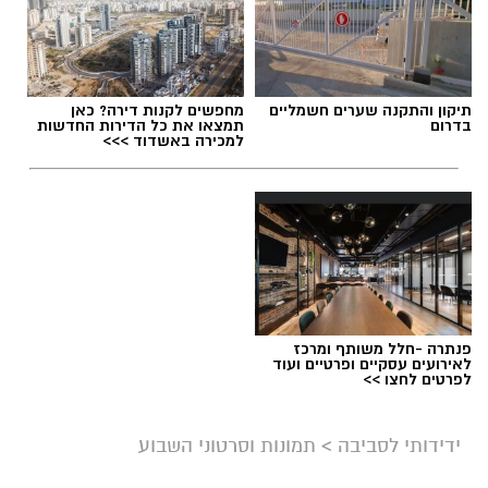
תגים:
תיכון מגשימים
,
אופרת ראפ
תיקון והתקנה שערים חשמליים
מחפשים לקנות דירה? כאן
בדרום
תמצאו את כל הדירות החדשות
למכירה באשדוד >>>
פנתרה -חלל משותף ומרכז
לאירועים עסקיים ופרטיים ועוד
צילום מסך- יוטיוב
לפרטים לחצו >>
ידידותי לסביבה
>
תמונות וסרטוני השבוע