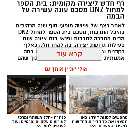
רף חדש ליצירה מקומית: בית הספר
למחול DNZ מסכם עונה עשירה על
הבמה
לאחר רצף של שישה מופעי סוף שנה מרהיבים
בהיכל התרבות, מסכם בית הספר למחול DNZ
מבית החברה לתרבות ופנאי בנס ציונה שנת
פעילות גדושת יצירה, בה לקחו חלק כאלף
רקדנים ורקדניות מכל הגילים, שהציגו רמה
אמנותית גבוהה ומחויבות למצוינות, תוך שהם
כבר מביטים קדימה לעבר פתיחת שנת הפעילות
קרא עוד
הבאה בחודש ספטמבר.
אולי יעניין אותך גם
kolness1@gmail.com / 19:19 19.07.26
תגים:
קרית התרבות נס ציונה
,
בית הספר למחול
מחפשים לקנות דירה? כאן
פנתרה -חלל משותף ומרכז