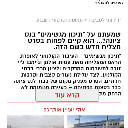
לפרטים לחצו >>
ידידותי לסביבה
>
תמונות וסרטוני השבוע
שמעתם על "תיכון מגשימים" בנס
ציונה?... הוא קיים לפחות בסרט
מצליח חדש בשם הזה.
"תיכון מגשימים" - העיבוד הקולנועי לאופרת
הראפ המצליחה מאת עמית אולמן וג'ימבו ג'יי
זוכה לתשבחות המבקרים ולציון מרבי בבתי
הקולנוע. לצד עלילת נעורים קצבית וקרבות
חרוזים, הסרט מעניק מקום של כבוד לנס ציונה
כבר בסצנת הפתיחה – כעיירה מנומנמת לא
הרחק מתל אביב... -
קרא עוד
kolness1@gmail.com / 09:40 30.07.26
אולי יעניין אותך גם