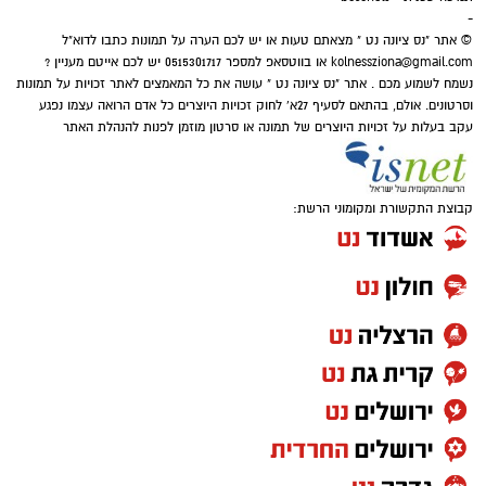
-
© אתר "נס ציונה נט " מצאתם טעות או יש לכם הערה על תמונות כתבו לדוא"ל
kolnessziona@gmail.com
או בווטסאפ למספר 0515301717 יש לכם אייטם מעניין ?
נשמח לשמוע מכם . אתר "נס ציונה נט " עושה את כל המאמצים לאתר זכויות על תמונות
וסרטונים. אולם, בהתאם לסעיף 27א' לחוק זכויות היוצרים כל אדם הרואה עצמו נפגע
עקב בעלות על זכויות היוצרים של תמונה או סרטון מוזמן לפנות להנהלת האתר
קבוצת התקשורת ומקומוני הרשת:
פייסבוק
שמעתם על "תיכון מגשימים" בנס ציונה?... הוא
קיים לפחות בסרט מצליח חדש המבוסס על
אופרת ראפ בשם הזה.