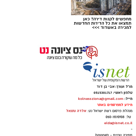
מחפשים לקנות דירה? כאן
תמצאו את כל הדירות החדשות
צילום מסך- יוטיוב
למכירה באשדוד >>>
מו"ל ועורך: אבי בן דוד
טלפון ראשי: 0515301717
מייל:
kolnessziona@gmail.com
מידע למפרסמים באתר
אלדה נתנאל
מנהלת פרסום רשת ישראל נט:
טל: 050-7870908
elda@isnet.co.il
-
תמיכה טכנית - bosonet1