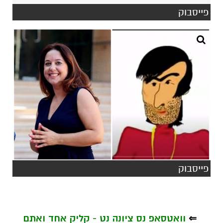
פייסבוק
פייסבוק
⇐
וואטסאפ נס ציונה נט - קליק אחד ואתם