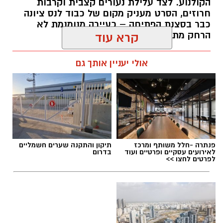
הקולנוע. לצד עלילת נעורים קצבית וקרבות
חרוזים, הסרט מעניק מקום של כבוד לנס ציונה
כבר בסצנת הפתיחה – כעיירה מנומנמת לא
הרחק מתל אביב... -
קרא עוד
kolness1@gmail.com / 09:40 30.07.26
אולי יעניין אותך גם
תגים:
תיכון מגשימים
,
אופרת ראפ
פנתרה -חלל משותף ומרכז
תיקון והתקנה שערים חשמליים
לאירועים עסקיים ופרטיים ועוד
בדרום
לפרטים לחצו >>