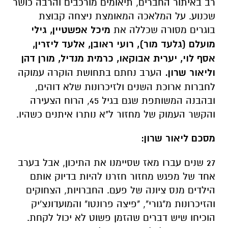
רב באיתור החברים, תיאומים מורכבים והרבה כושר
שכנוע. על המלאכה המאומצת ניצחה קבוצת
בוגרים מסורה שכללה את
מיכל אפשטיין, גילי
מועלם (גלעד מור), רועי ראובן, אלעד ליזרין,
אסף לוי, יערית אבוקאו, כרמית מנדיל, מורן דהן
וליאור שרון.
הערב נחתם בתחושת הוקרה עמוקה
לחברות ארוכת השנים ולזיכרונות שלא דוהים,
ובהבנה המשותפת שגם בגיל 45, הרוח הצעירה
והקשר העמוק של מחזור ל"א נותרו איתנים כשהיו.
מסכם ליאור שרון:
27 שנים עברו מאז שסיימנו את התיכון, אבל בערב
אחד של מפגש מחזור חזרנו להיות בדיוק אותם
הילדים מנס ציונה של פעם. החברויות, הצחוקים
והזיכרונות מ"גורי", "פיצה פרונטו" והמועדונצ'יק
הוכיחו שיש דברים שהזמן פשוט לא יכול לקחת.