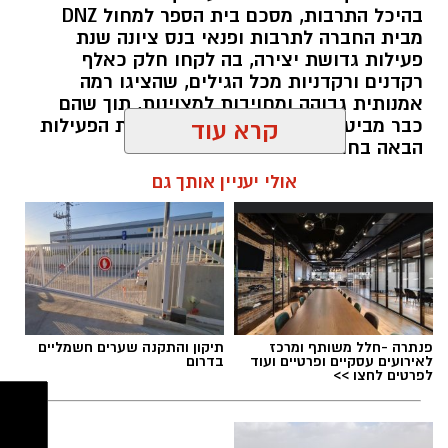
בהיכל התרבות, מסכם בית הספר למחול DNZ
מבית החברה לתרבות ופנאי בנס ציונה שנת
פעילות גדושת יצירה, בה לקחו חלק כאלף
רקדנים ורקדניות מכל הגילים, שהציגו רמה
אמנותית גבוהה ומחויבות למצוינות, תוך שהם
כבר מביטים קדימה לעבר פתיחת שנת הפעילות
קרא עוד
הבאה בחודש ספטמבר.
אולי יעניין אותך גם
kolness1@gmail.com / 19:19 19.07.26
תגים:
קרית התרבות נס ציונה
,
בית הספר למחול
פנתרה -חלל משותף ומרכז
תיקון והתקנה שערים חשמליים
לאירועים עסקיים ופרטיים ועוד
בדרום
DNZ
לפרטים לחצו >>
פייסבוק