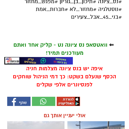
#נס_ציונה #תיכון_בן_גוריון #מפגש_מחזור
#נוסטלגיה #מחזור_לא #חברות_אמת
#בני_45_אבל_צעירים
⇐
וואטסאפ נס ציונה נט - קליק אחד ואתם
מעודכנים תמיד!
איפה יש בנס ציונה מצלמות חניה
הכסף שנעלם בשקט: כך דמי הניהול שוחקים
לפנסיונרים אלפי שקלים
אולי יעניין אותך גם