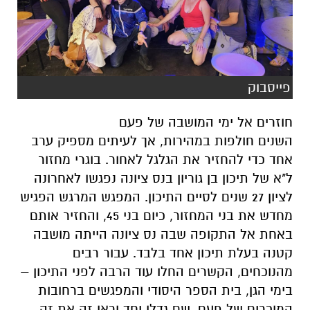
פייסבוק
חוזרים אל ימי המושבה של פעם
השנים חולפות במהירות, אך לעיתים מספיק ערב
אחד כדי להחזיר את הגלגל לאחור. בוגרי מחזור
ל"א של תיכון בן גוריון בנס ציונה נפגשו לאחרונה
לציון 27 שנים לסיים התיכון. המפגש המרגש הפגיש
מחדש את בני המחזור, כיום בני 45, והחזיר אותם
באחת אל התקופה שבה נס ציונה הייתה מושבה
קטנה בעלת תיכון אחד בלבד. עבור רבים
מהנוכחים, הקשרים החלו עוד הרבה לפני התיכון –
בימי הגן, בית הספר היסודי והמפגשים ברחובות
המוכרים של פעם, שם גדלו יחד וראו זה את זה