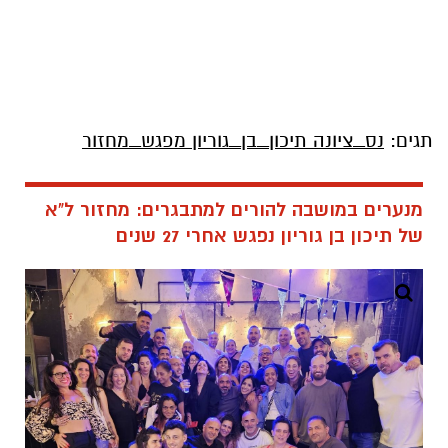
תגים:
נס_ציונה תיכון_בן_גוריון מפגש_מחזור
מנערים במושבה להורים למתבגרים: מחזור ל"א
של תיכון בן גוריון נפגש אחרי 27 שנים