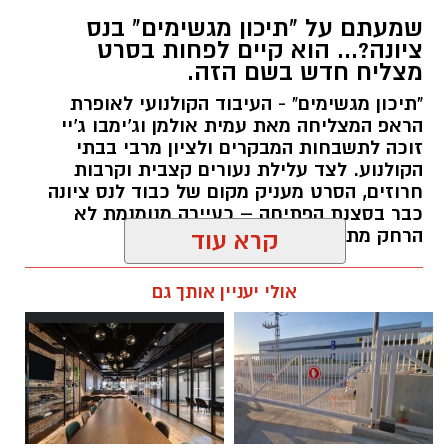
שמעתם על "תיכון מגשימים" בנס
ציונה?... הוא קיים לפחות בסרט
מצליח חדש בשם הזה.
"תיכון מגשימים" - העיבוד הקולנועי לאופרת
הראפ המצליחה מאת עמית אולמן וג'ימבו ג'יי
זוכה לתשבחות המבקרים ולציון מרבי בבתי
הקולנוע. לצד עלילת נעורים קצבית וקרבות
חרוזים, הסרט מעניק מקום של כבוד לנס ציונה
כבר בסצנת הפתיחה – כעיירה מנומנמת לא
הרחק מתל אביב... -
קרא עוד
kolness1@gmail.com / 09:40 30.07.26
אולי יעניין אותך גם
תגים:
תיכון מגשימים
,
אופרת ראפ