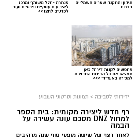
תיקון והתקנה שערים חשמליים
פנתרה -חלל משותף ומרכז
בדרום
לאירועים עסקיים ופרטיים ועוד
לפרטים לחצו >>
מחפשים לקנות דירה? כאן
תמצאו את כל הדירות החדשות
צילום מסך- יוטיוב
למכירה באשדוד >>>
ידידותי לסביבה
>
תמונות וסרטוני השבוע
רף חדש ליצירה מקומית: בית הספר
למחול DNZ מסכם עונה עשירה על
הבמה
לאחר רצף של שישה מופעי סוף שנה מרהיבים