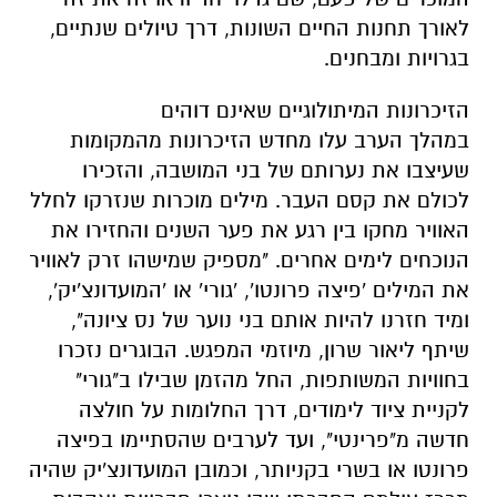
לאורך תחנות החיים השונות, דרך טיולים שנתיים,
בגרויות ומבחנים.
הזיכרונות המיתולוגיים שאינם דוהים
במהלך הערב עלו מחדש הזיכרונות מהמקומות
שעיצבו את נערותם של בני המושבה, והזכירו
לכולם את קסם העבר. מילים מוכרות שנזרקו לחלל
האוויר מחקו בין רגע את פער השנים והחזירו את
הנוכחים לימים אחרים. "מספיק שמישהו זרק לאוויר
את המילים 'פיצה פרונטו', 'גורי' או 'המועדונצ'יק',
ומיד חזרנו להיות אותם בני נוער של נס ציונה",
שיתף ליאור שרון, מיוזמי המפגש. הבוגרים נזכרו
בחוויות המשותפות, החל מהזמן שבילו ב"גורי"
לקניית ציוד לימודים, דרך החלומות על חולצה
חדשה מ"פרינטי", ועד לערבים שהסתיימו בפיצה
פרונטו או בשרי בקניותר, וכמובן המועדונצ'יק שהיה