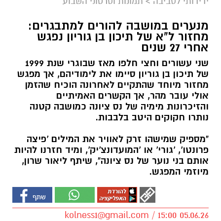
ידידותי לסביבה
>
תמונות וסרטוני השבוע
מנערים במושבה להורים למתבגרים:
מחזור ל"א של תיכון בן גוריון נפגש
אחרי 27 שנים
שני עשורים וחצי חלפו מאז שבוגרי שנת 1999
של תיכון בן גוריון סיימו את לימודיהם, אך מפגש
מחזור מיוחד שהתקיים לאחרונה הוכיח שהזמן
אולי עובר מהר, אך הקשרים האמיתיים
והזיכרונות מימיה של נס ציונה כמושבה קטנה
נותרו חקוקים היטב בלבבות.
"מספיק שמישהו זרק לאוויר את המילים 'פיצה
פרונטו', 'גורי' או 'המועדונצ'יק', ומיד חזרנו להיות
אותם בני נוער של נס ציונה", שיתף ליאור שרון,
מיוזמי המפגש.
kolness1@gmail.com
/ 15:00 05.06.26