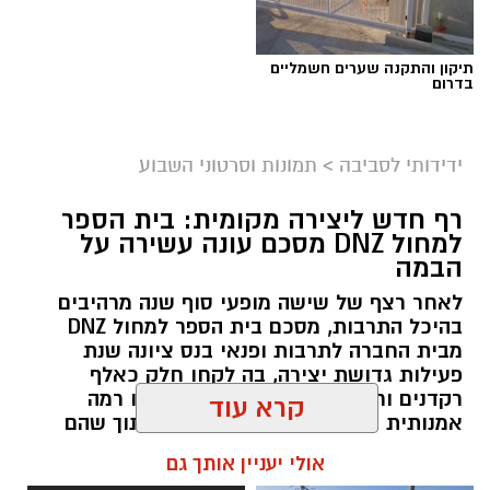
תיקון והתקנה שערים חשמליים
בדרום
צילום מסך- יוטיוב
ידידותי לסביבה
>
תמונות וסרטוני השבוע
רף חדש ליצירה מקומית: בית הספר
למחול DNZ מסכם עונה עשירה על
הבמה
לאחר רצף של שישה מופעי סוף שנה מרהיבים
בהיכל התרבות, מסכם בית הספר למחול DNZ
מבית החברה לתרבות ופנאי בנס ציונה שנת
פעילות גדושת יצירה, בה לקחו חלק כאלף
רקדנים ורקדניות מכל הגילים, שהציגו רמה
אמנותית גבוהה ומחויבות למצוינות, תוך שהם
כבר מביטים קדימה לעבר פתיחת שנת הפעילות
קרא עוד
הבאה בחודש ספטמבר.