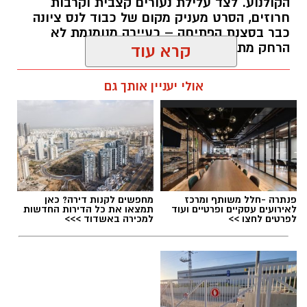
הקולנוע. לצד עלילת נעורים קצבית וקרבות
חרוזים, הסרט מעניק מקום של כבוד לנס ציונה
כבר בסצנת הפתיחה – כעיירה מנומנמת לא
הרחק מתל אביב... -
קרא עוד
kolness1@gmail.com / 09:40 30.07.26
אולי יעניין אותך גם
תגים:
תיכון מגשימים
,
אופרת ראפ
פנתרה -חלל משותף ומרכז
מחפשים לקנות דירה? כאן
לאירועים עסקיים ופרטיים ועוד
תמצאו את כל הדירות החדשות
לפרטים לחצו >>
למכירה באשדוד >>>