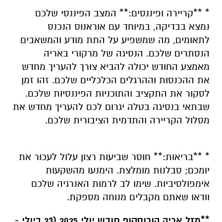
* **קריירה ופיננסים:** המצב הפיננסי שלכם
נמצא בבדיקה, במיוחד עם אוראנוס הנכנס
לתאומים, מה שמשפיע על התת מודע והמשאבים
הנסתרים שלכם. הנסיגה של מרקורי באריה
מאמצע החודש יכולה להביא צורך להעריך מחדש
את ההכנסות וההרגלים הכלכליים שלכם. זהו זמן
לסקור את התקציב והתוכניות הפיננסיות שלכם.
שבתאי בנסיגה בטלה יגרום לכם להעריך מחדש את
מסלול הקריירה והתדמית הציבורית שלכם.
* **בריאות:** חוסר שביעות רצון עלול לעכור את
יומכם; סבלנות מומלצת. הימנעו מהשקעות
אימפולסיביות. שימו לב לרמות האנרגיה שלכם
וודאו שאתם מקבלים מנוחה מספקת.
**מזל אריה הורוסקופ חודש יולי 2025 (23 ביולי -