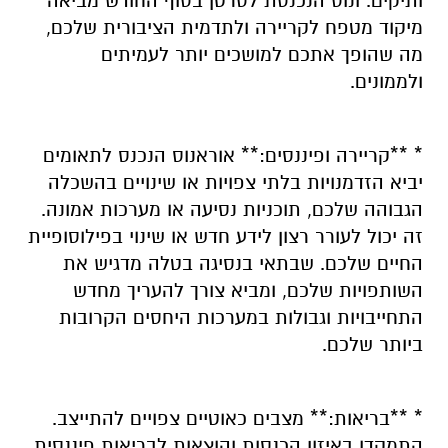
ותיקים. ונוס הנכנסת לסרטן בסוף החודש מביאה
מיקוד מטפח לקריירה ולתדמית הציבורית שלכם,
מה שהופך אתכם למושכים יותר לעמיתים
ולממונים.
* **קריירה ופיננסים:** אוראנוס הנכנס לתאומים
יביא הזדמנויות בלתי צפויות או שינויים בהשכלה
הגבוהה שלכם, תוכניות נסיעה או מערכות אמונה.
זה יכול לעורר רצון לידע חדש או שינוי בפילוסופיית
החיים שלכם. שבתאי בנסיגה בטלה מדגיש את
השותפויות שלכם, ומביא צורך להעריך מחדש
התחייבויות וגבולות במערכות היחסים הקרובות
ביותר שלכם.
* **בריאות:** מצבים כאוטיים צפויים להתייצב.
התמקדו באיזון הכנסות והוצאות לבריאות פיננסית