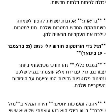
יכולה לפתוח דלתות חדשות.
* **בריאות:** אכזבות עשויות להפוך לשמחה
כשתתמקדו מחדש במטרות שלכם. תנו למטרות
שלכם את העקביות הראויה להן.
**מזל גדי הורוסקופ חודש יולי 2025 (22 בדצמבר
- 19 בינואר)**
* **במבט כללי:** זהו חודש משמעותי ביותר
עבורכם, גדי, עם ירח מלא עוצמתי במזל שלכם
ונסיגות פלנטריות גדולות המשפיעות על היסודות
העיקריים שלכם.
* **אהבה ומערכות יחסים:** הירח המלא ב**מזל
שלכם** ב-10 ביולי הוא רגע עוצמתי של שיא אישי