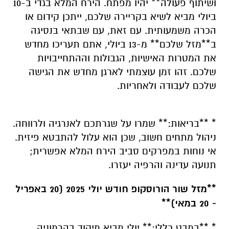
ושיתוף פעולה** יהיו מפתח. הירח המלא בגדי ב-10
ביולי מביא לשיא בקריירה שלכם, ייתכן קידום או
הכרה משמעותית. עם זאת, עם שבתאי בנסיגה
ב**מזל שלכם** מ-13 ביולי, אתם תעריכו מחדש
את המטרות האישיות, הגבולות וההתחייבויות
שלכם. זהו זמן עוצמתי לארגן מחדש את הגישה
שלכם לעבודה ולאחריות.
* **בריאות:** שמרו על שגרתכם לאנרגיה ולרווחה.
ניהול מתחים חשוב, שכן הוא עלול להתבטא פיזית.
אי נוחות במפרקים סביב הירח המלא אפשרית;
תנועה עדינה והרפיה יעזרו.
**מזל שור הורוסקופ חודש יולי 2025 (20 באפריל
- 20 במאי)**
* **במבט כללי:** יולי מביא מיקוד בהרמוניה