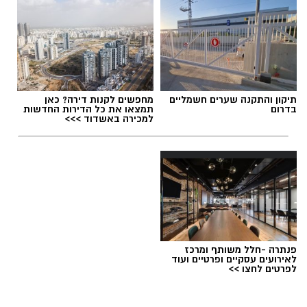
תיקון והתקנה שערים חשמליים
מחפשים לקנות דירה? כאן
בדרום
תמצאו את כל הדירות החדשות
למכירה באשדוד >>>
הורוסקופ שנה עברית חדשה לבני כל המזלות
פרנסה אהבה זוגיות ומסר אישי לבני המזלות
הורוסקופ שנה עברית חדשה תשפ"ז לבני כל
פנתרה -חלל משותף ומרכז
המזלות: השנה שתשנה את הקלפים? מי צפוי
לאירועים עסקיים ופרטיים ועוד
לפרטים לחצו >>
להתאהב, מי עשוי להרוויח ומי עומד בפני תפנית
מפתיעה. לכבוד השנה העברית החדשה 2026-