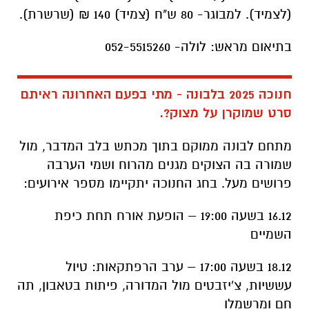
(לצמיד). למבוגר- 80 ש"ח (צמיד) 140 ₪ (שרשרת).
בתיאום מראש: לולה- 052-5515260
חנוכה 2025 בלבונה - מתי בפעם האחרונה ראיתם
סרט שמוקרן על מצוק?.
מתחם לבונה ממוקם בתוך מכתש בלב המדבר, מול
שמורה בה הצוקים מגנים מהרוח ושמי הערבה
פרושים מעל. בחג החנוכה יתקיימו מספר אירועים:
16.12 בשעה 19:00 – הופעת אורח תחת כיפת
השמיים
18.12 בשעה 17:00 – ערב הרפתקאות: טיול
עששיות, צ'יזבטים מול המדורה, פיתות בטאבון, תה
חם ומרשמלו