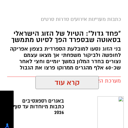
2027
השנה העברית החדשה תשפ"ז נפתחת עם תחושה
כתבות מעניינות אירועים סדרות סרטים
של שינוי. עבור חלק מהמזלות זו עשויה להיות שנה
של פריצת דרך, אהבה חדשה והזדמנויות כלכליות.
"פחד גדול": הטיול של הזוג הישראלי
בסאוטה שבספרד הפך לסיוט מתמשך
אחרים יידרשו לקבל החלטה שאותה דחו זמן רב.
זה הזמן לבדוק מה צפוי לכל אחד מ-12 המזלות
בני הזוג נסעו למובלעת הספרדית בצפון אפריקה
באהבה, בכסף, בקריירה ובמסע האישי.
לחופשה ולביקור משפחתי אך מצאו עצמם
נצורים בחדר המלון במשך יומיים וחצי לאחר
שכ-60 אלף מהגרים ממרוקו פרצו את הגבול
טלה – משהו גדול מתחיל לזוז הורוסקופ שנה
מערכת האתר / 14:00 02.08.26
עברית חדשה
קרא עוד
באנרים רספונסיבים
תגים:
אשדוד
,
טיול
,
מצור
,
מהגרים
כתבות מיוחדות עד סוף
2026