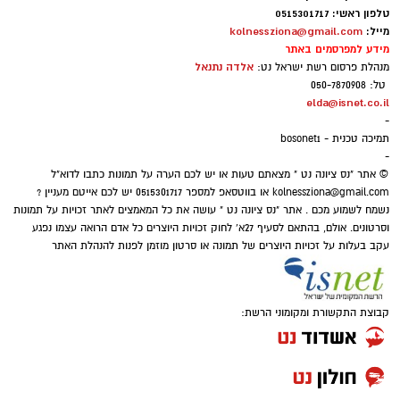
טלה – משהו גדול מתחיל לזוז הורוסקופ שנה
טלפון ראשי: 0515301717
מייל:
kolnessziona@gmail.com
עברית חדשה
מידע למפרסמים באתר
אלדה נתנאל
מנהלת פרסום רשת ישראל נט:
טל: 050-7870908
elda@isnet.co.il
-
תמיכה טכנית - bosonet1
-
© אתר "נס ציונה נט " מצאתם טעות או יש לכם הערה על תמונות כתבו לדוא"ל
kolnessziona@gmail.com
או בווטסאפ למספר 0515301717 יש לכם אייטם מעניין ?
נשמח לשמוע מכם . אתר "נס ציונה נט " עושה את כל המאמצים לאתר זכויות על תמונות
וסרטונים. אולם, בהתאם לסעיף 27א' לחוק זכויות היוצרים כל אדם הרואה עצמו נפגע
עקב בעלות על זכויות היוצרים של תמונה או סרטון מוזמן לפנות להנהלת האתר
קבוצת התקשורת ומקומוני הרשת:
אהבה וזוגיות:
השנה עשויה להביא תפנית בחיי
האהבה. פנויים עלולים למצוא את עצמם מול
היכרות שמתחילה במקרה אך מתפתחת במהירות.
מי שנמצא בזוגיות עשוי לעמוד בפני שיחה שתשנה