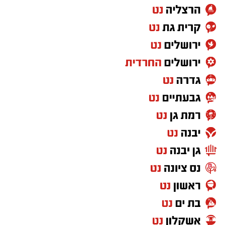
את הדינמיקה בקשר.
פרנסה וכסף:
הזדמנות כלכלית יכולה להגיע דווקא
ממקום שלא ציפיתם לו. עם זאת, אל תמהרו
לקפוץ על כל הצעה שנשמעת נוצצת.
קריירה:
מי שהרגיש תקוע עשוי סוף סוף לקבל
הזדמנות להוכיח את עצמו. שינוי בתפקיד או מהלך
מקצועי חדש נמצא על הפרק.
המסר לשנה:
הגיע הזמן להפסיק לחכות לאישור
מאחרים ולהתחיל לפעול.
שור – הכסף והיציבות חוזרים למרכז
אהבה וזוגיות:
קשר שנראה בתחילת הדרך רגיל
לחלוטין עשוי להפוך למשמעותי. בזוגיות, החלטה