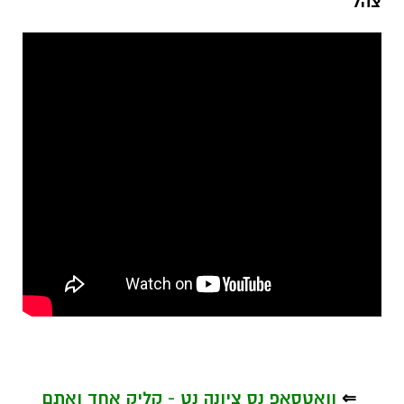
צהל
⇐
וואטסאפ נס ציונה נט - קליק אחד ואתם