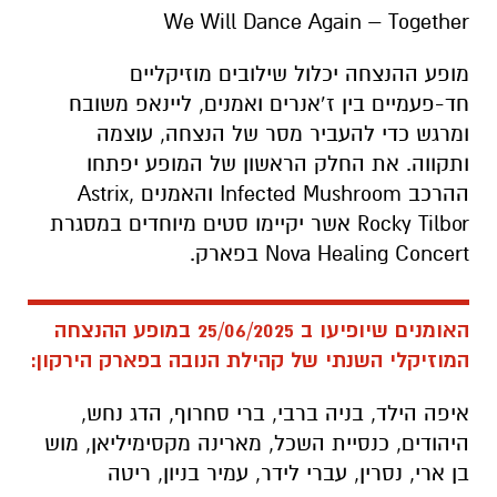
We Will Dance Again – Together
מופע ההנצחה יכלול שילובים מוזיקליים
חד-פעמיים בין ז’אנרים ואמנים, ליינאפ משובח
ומרגש כדי להעביר מסר של הנצחה, עוצמה
ותקווה. את החלק הראשון של המופע יפתחו
ההרכב Infected Mushroom והאמנים ,Astrix
Rocky Tilbor אשר יקיימו סטים מיוחדים במסגרת
Nova Healing Concert בפארק.
האומנים שיופיעו ב 25/06/2025 במופע ההנצחה
המוזיקלי השנתי של קהילת הנובה בפארק הירקון:
איפה הילד, בניה ברבי, ברי סחרוף, הדג נחש,
היהודים, כנסיית השכל, מארינה מקסימיליאן, מוש
בן ארי, נסרין, עברי לידר, עמיר בניון, ריטה