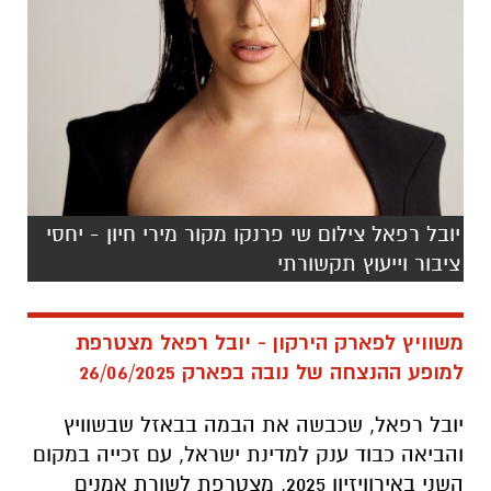
יובל רפאל צילום שי פרנקו מקור מירי חיון - יחסי
ציבור וייעוץ תקשורתי
משוויץ לפארק הירקון - יובל רפאל מצטרפת
למופע ההנצחה של נובה בפארק 26/06/2025
יובל רפאל, שכבשה את הבמה בבאזל שבשוויץ
והביאה כבוד ענק למדינת ישראל, עם זכייה במקום
השני באירוויזיון 2025, מצטרפת לשורת אמנים