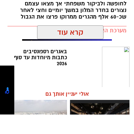
לחופשה ולביקור משפחתי אך מצאו עצמם
נצורים בחדר המלון במשך יומיים וחצי לאחר
טלה – משהו גדול מתחיל לזוז הורוסקופ שנה
שכ-60 אלף מהגרים ממרוקו פרצו את הגבול
עברית חדשה
מערכת האתר / 14:00 02.08.26
קרא עוד
באנרים רספונסיבים
כתבות מיוחדות עד סוף
2026
תגים:
אשדוד
,
טיול
,
מצור
,
מהגרים
אולי יעניין אותך גם
אהבה וזוגיות:
השנה עשויה להביא תפנית בחיי
האהבה. פנויים עלולים למצוא את עצמם מול
היכרות שמתחילה במקרה אך מתפתחת במהירות.