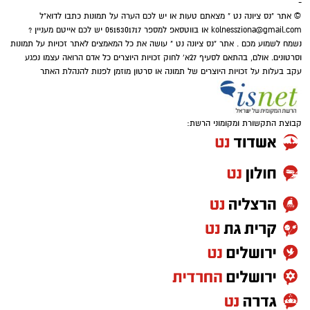
-
© אתר "נס ציונה נט " מצאתם טעות או יש לכם הערה על תמונות כתבו לדוא"ל
kolnessziona@gmail.com
או בווטסאפ למספר 0515301717 יש לכם אייטם מעניין ?
נשמח לשמוע מכם . אתר "נס ציונה נט " עושה את כל המאמצים לאתר זכויות על תמונות
וסרטונים. אולם, בהתאם לסעיף 27א' לחוק זכויות היוצרים כל אדם הרואה עצמו נפגע
עקב בעלות על זכויות היוצרים של תמונה או סרטון מוזמן לפנות להנהלת האתר
קבוצת התקשורת ומקומוני הרשת:
אהבה וזוגיות:
השנה עשויה להביא תפנית בחיי
האהבה. פנויים עלולים למצוא את עצמם מול
היכרות שמתחילה במקרה אך מתפתחת במהירות.
מי שנמצא בזוגיות עשוי לעמוד בפני שיחה שתשנה
את הדינמיקה בקשר.
פרנסה וכסף:
הזדמנות כלכלית יכולה להגיע דווקא
ממקום שלא ציפיתם לו. עם זאת, אל תמהרו
לקפוץ על כל הצעה שנשמעת נוצצת.
קריירה:
מי שהרגיש תקוע עשוי סוף סוף לקבל