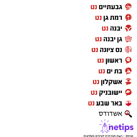
הזדמנות להוכיח את עצמו. שינוי בתפקיד או מהלך
מקצועי חדש נמצא על הפרק.
המסר לשנה:
הגיע הזמן להפסיק לחכות לאישור
מאחרים ולהתחיל לפעול.
שור – הכסף והיציבות חוזרים למרכז
אהבה וזוגיות:
קשר שנראה בתחילת הדרך רגיל
לחלוטין עשוי להפוך למשמעותי. בזוגיות, החלטה
משותפת על העתיד עשויה לקרב בין בני הזוג.
פרנסה וכסף:
זו עשויה להיות שנה של התייצבות
כלכלית, במיוחד עבור מי שיקבל החלטות שקולות.
בדיקה מחודשת של הוצאות, התחייבויות וחסכונות
עשויה לחשוף אפשרויות שלא שמתם לב אליהן.
נטיפס - רשת חברתית לטיפים והמלצות