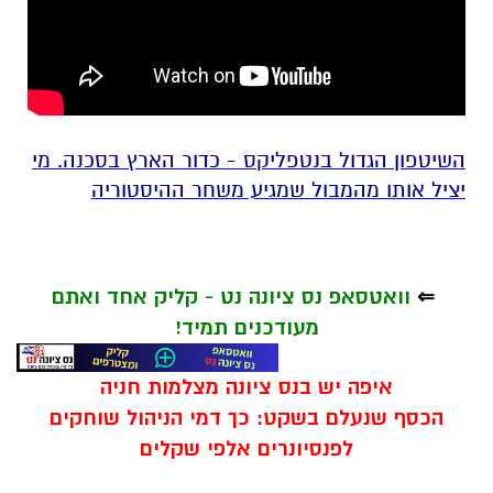
השיטפון הגדול בנטפליקס - כדור הארץ בסכנה. מי
יציל אותו מהמבול שמגיע משחר ההיסטוריה
⇐
וואטסאפ נס ציונה נט - קליק אחד ואתם
מעודכנים תמיד!
איפה יש בנס ציונה מצלמות חניה
הכסף שנעלם בשקט: כך דמי הניהול שוחקים
לפנסיונרים אלפי שקלים