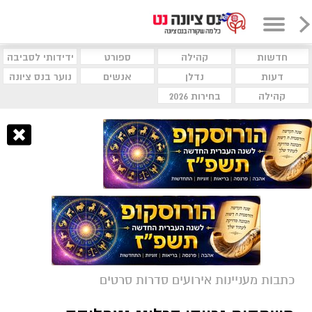
חדשות
קהילה
ספורט
ידידותי לסביבה
דעות
נדלן
אנשים
נוער בנס ציונה
קהילה
בחירות 2026
כתבות מעניינות אירועים סדרות סרטים