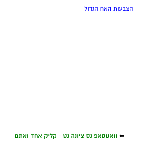
הצבעות האח הגדול
⇐
וואטסאפ נס ציונה נט - קליק אחד ואתם