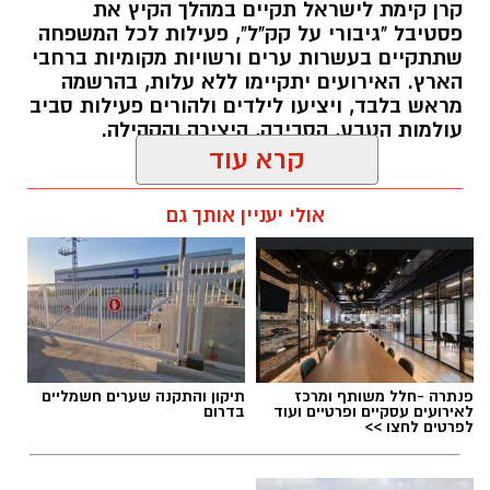
קרן קימת לישראל תקיים במהלך הקיץ את
פסטיבל "גיבורי על קק"ל", פעילות לכל המשפחה
שתתקיים בעשרות ערים ורשויות מקומיות ברחבי
הארץ. האירועים יתקיימו ללא עלות, בהרשמה
מראש בלבד, ויציעו לילדים ולהורים פעילות סביב
עולמות הטבע, הסביבה, היצירה והקהילה.
קרא עוד
אלדה נתנאל / 07:27 06.07.26
אולי יעניין אותך גם
רשות הטבע והגנים מזמינה אתכם ללילות קסומים
תחת כיפת השמיים, עם חוויות טבע ייחודיות ברחבי
הארץ, מתצפיות מודרכות במטר הפרסאידים
ובגרמי שמיים, דרך סיורי לילה, שקיעות מדבריות
תגים:
פסטיבל "גיבורי על קק"ל": פעילות לכל
ולינה בחניוני הלילה ועד פעילויות לכל המשפחה
פנתרה -חלל משותף ומרכז
תיקון והתקנה שערים חשמליים
המשפחה
המחברות בין טבע, מדע ופליאה.
לאירועים עסקיים ופרטיים ועוד
בדרום
לפרטים לחצו >>