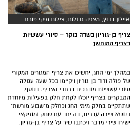
איילון בבוץ, מצפה גבולות, צילום מיקי פורת
צריף בן-גוריון בשדה בוקר – סיורי עששיות
בצריף המוחשך
במהלך ימי החג, יחשיכו את צריף המגורים המקורי
של פולה ודוד בן-גוריון ויקיימו בכל שעה עגולה
סיורי עששיות מודרכים ברחבי הצריף. בנוסף,
המבקרים בצריף יוכלו לקחת חלק בפעילות מיוחדת
שתתקיים בחלק מימי החג וכחלק מ"שבוע מורשת"
בנושא שירה עברית, בה יחד עם שחק ומוזיקאי
ישירו שירי מדבר ויכתבו שיר על צריף בן-גוריון.