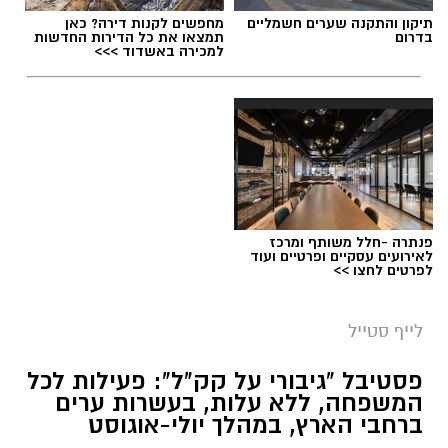
תגים:
מטר המטאורים
תיקון והתקנה שערים חשמליים
מחפשים לקנות דירה? כאן
בדרום
תמצאו את כל הדירות החדשות
כשהשמש שוקעת והשמיים מתכסים באלפי כוכבים,
למכירה באשדוד >>>
הטבע מציג את אחד המופעים המרהיבים של
השנה - מטר הפרסאידים. זו ההזדמנות לעצור
לרגע, להתרחק מאורות העיר, להרים את המבט אל
השמיים ולגלות עולם שלם של כוכבים, כוכבי לכת,
ערפיליות וסיפורי חלל.
מטר הפרסאידים, מתרחש כתוצאה ממפגש כדור
פנתרה -חלל משותף ומרכז
הארץ עם השובל של כוכב השביט סוויפט-טאטל,
לאירועים עסקיים ופרטיים ועוד
לפרטים לחצו >>
הוא נחשב כמטר גדול במיוחד שבו ניתן לראות
מטאורים רבים בלי שימוש באמצעי ראייה. בשיא
לייף סטייל
המטר, קצב המטאורים הנראים מגיע ל-80 עד 100
מטאורים בשעה.
פסטיבל "גיבורי על קק"ל": פעילות לכל
המשפחה, ללא עלות, בעשרות ערים
ברחבי הארץ, במהלך יולי-אוגוסט