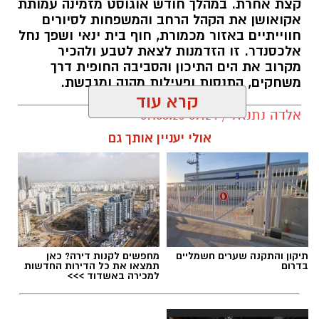
קצת אחרת. במהלך חודש אוגוסט מזמינה עמותת
אקואושן את הקהל הרחב והמשפחות לסיורים
חווייתיים באזור מכמורת, חוף בית ינאי ושפך נחל
אלכסנדר. זו הזדמנות לצאת לטבע ולהכיר
מקרוב את הים התיכון והסביבה החופית דרך
משחקים, התנסות ופעילות מהנה ומגבשת.
קרא עוד
אלדה נתנאל / 09:24 07.08.26
אולי יעניין אותך גם
תגים:
טיול
תיקון והתקנה שערים חשמליים
מחפשים לקנות דירה? כאן
בדרום
תמצאו את כל הדירות החדשות
למכירה באשדוד >>>