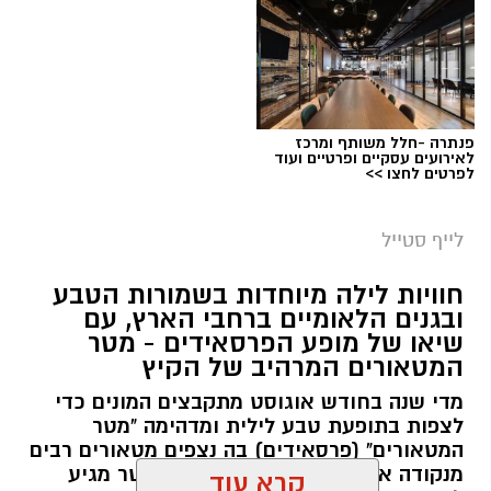
פנתרה -חלל משותף ומרכז
לאירועים עסקיים ופרטיים ועוד
לפרטים לחצו >>
סיורי משפחות- צילום מיקה וולוב, אקואושן
לייף סטייל
במהלך הפעילות יכירו המשתתפים את הטבע
חוויות לילה מיוחדות בשמורות הטבע
הייחודי של אזור שפך נחל אלכסנדר, את בעלי
ובגנים הלאומיים ברחבי הארץ, עם
שיאו של מופע הפרסאידים - מטר
החיים והצמחים המאפיינים אותו ואת המערכת
המטאורים המרהיב של הקיץ
האקולוגית המקומית. בהמשך יגיעו למרכז החינוך
מדי שנה בחודש אוגוסט מתקבצים המונים כדי
הימי "מגלים" של אקואושן, שם יוכלו להתבונן בדגם
לצפות בתופעת טבע לילית ומדהימה "מטר
חי של חוף סלעי בישראל ולהכיר מקרוב את בעלי
המטאורים" (פרסאידים) בה נצפים מטאורים רבים
החיים הימיים החיים בו. במהלך הסיור ייחשפו גם
מנקודה אחת בשמי הלילה. השנה המטר מגיע
קרא עוד