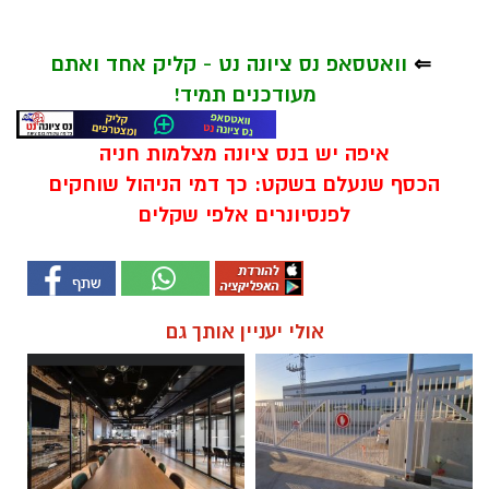
⇐
וואטסאפ נס ציונה נט - קליק אחד ואתם
מעודכנים תמיד!
איפה יש בנס ציונה מצלמות חניה
הכסף שנעלם בשקט: כך דמי הניהול שוחקים
לפנסיונרים אלפי שקלים
אולי יעניין אותך גם