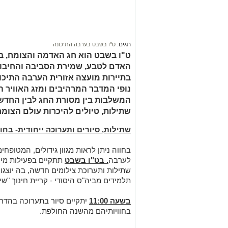
תגים:
ט"ו בשבט בערבה התיכונה
ט"ו בשבט הוא חג האדמה והצומח, בו
האדם לטבע, שמירת הסביבה והחיבור
בתיירות מועצה אזורית הערבה התיכונ
נופי המדבר המרהיבים ומזג האוויר ה
המשלבות בין מסורת החג לבין החדשנ
שתילות, טיולים להיכרות עולם הצומח ה
שתילות, סיורים ותערוכה ייחודית- בחוו
בחווה ניתן לראות מגוון גידולים, המטופחי
לערבה
. בט"ו בשבט
תתקיים בפעילות מיוח
שתילות ותערוכת צילומים חדשה, בה יוצגו
תלמידים מביה"ס היסודי - קריית חינוך "ש
בשעה 11:00
יתקיים סיור בתערוכה בהדר
בחוויותיהם מהשנה החולפת.