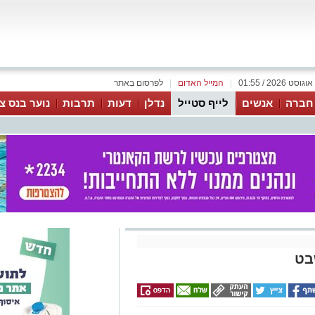
|
המייל האדום
|
לפרסום באתר
 חברה
אנשים
לייף סטייל
נדלן
דעות
תרבות
נוער בנס צי
בט