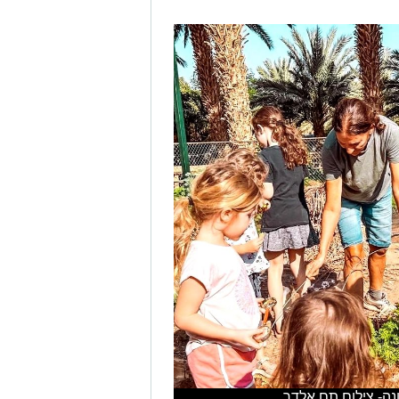
נה- צילום תם אלדר