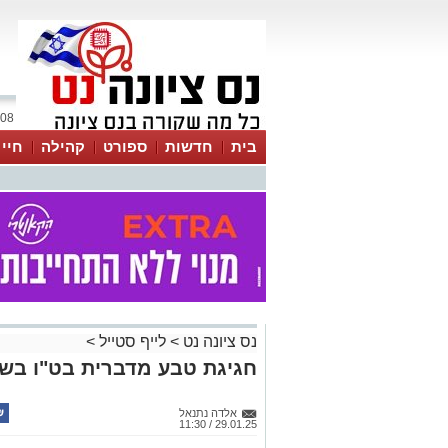
08 אוגוסט 2026 / 01:55
בית
חדשות
ספורט
קהילה
חיי
נס ציונה נט
>
לייף סטייל
>
חגיגת טבע מדברית בט"ו בש
אלדה נתנאל
29.01.25 / 11:30