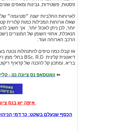
פסטות, פשטידות, גבינות ומאפים שונים.
לארוחות החלביות ישנה ״סטיגמה״ של א
שאלו ארוחות המכילות כמות קלורית קט
יותר, לכן ניתן לאכול יותר. אך חשוב ל
הרכב הארוחה ועוד.
אז קבלו כמה טיפים להתנהלות נכונה בער
דיאטנית קלינית R.D
בריא.
ומתכון קל להכנה של קדאיף ריקוט
⇐
וואטסאפ נס ציונה נט - קל
איפה יש בנס ציו
הכסף שנעלם בשקט: כך דמי הניהול