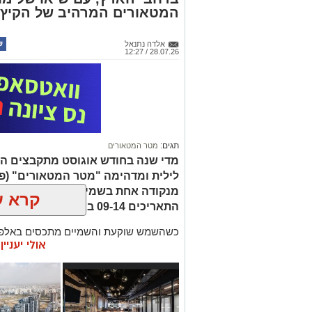
המטאורים המרהיב של הקיץ
אלדה נתנאל
28.07.26 / 12:27
תגים:
מטר המטאורים
מדי שנה בחודש אוגוסט מתקבצים המ
לילית ומדהימה "מטר המטאורים" (פ
מנקודה אחת בשמי הלילה. השנה המט
קרא ע
התאריכים 09-14 באוגוסט 2026.
כשהשמש שוקעת והשמיים מתכסים באלפי 
אולי יעניי
המרהיבים של השנה - מטר הפרסאידים. זו
מאורות העיר, להרים את המבט אל השמיים 
לכת, ערפיליות וסיפורי חלל.
מטר הפרסאידים, מתרחש כתוצאה ממפגש 