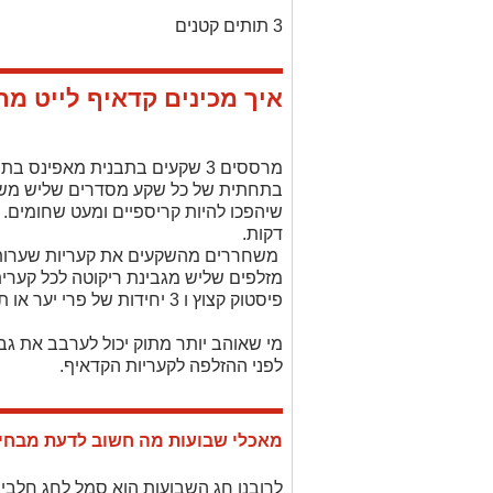
3 תותים קטנים
איך מכינים קדאיף לייט מת
מרססים 3 שקעים בתבנית מאפינס בתרסיס שמן.
בתחתית של כל שקע מסדרים שליש משער
שיהפכו להיות קריספיים ומעט שחומים
דקות.
משחררים מהשקעים את קעריות שערות ה
מזלפים שליש מגבינת ריקוטה לכל קער
פיסטוק קצוץ ו 3 יחידות של פרי יער או תות אחד קצוץ
מי שאוהב יותר מתוק יכול לערבב את ג
לפני ההזלפה לקעריות הקדאיף.
מאכלי שבועות מה חשוב לדעת מבחינ
לרובנו חג השבועות הוא סמל לחג חלבי,