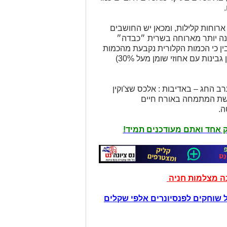
רוחות קלילות, ומכאן יש החושבים
נה יותר מארוחה בשרית ״כבדה״
הבין כי הכמות הקלורית נקבעת מהכמות
הנאכלת, אחוזי השומן של המוצרים (ישנן גבינות עם אחוזי שומן מעל 30%)
ב החג – באדיבות : אלכס שצ'וקין
BSc.  בחלי ממן רשת המתמחה באורח חיים
ה.
יק אחד ואתם מעודכנים תמיד!
נה מצלמות חניה
 שוחקים לפנסיונרים אלפי שקלים