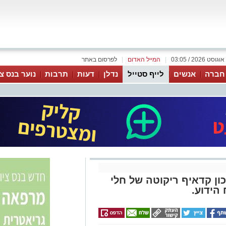
|
המייל האדום
|
לפרסום באתר
 חברה
אנשים
לייף סטייל
נדלן
דעות
תרבות
נוער בנס צי
שבועות 2025 : מתכון קדאיף ריקוטה של חלי
הידוע.