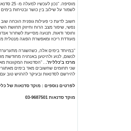
מוסיפה. "נכ
לשמור על שילוב בין כושר ובטיחות בימים 
חשוב לדעת כי פעילות גופנית הוכחה שוב
נפשי, שיפור מצב הרוח וחיזוק תחושת השלי
וחוסר ודאות. תנועה מסייעת לשחרור אנדו
מעודדת ריכוז ומאפשרת הפוגה מנטלית מה
"
במיוחד בימים אלה, כשהשגרה מתערערת ו
לנשום, לנוע ולהיטען באנרגיה מחודשת 
מרכז ב'כללית'.
. "הסדנאות המקוונות מא
שני תחומים שחשובים מאד בימים מאתגרים 
להירשם לסדנאות ובעיקר להרגיש טוב עם
לפרטים נוספים : מוקד סדנאות של כל
מוקד סדנאות 03-9687501