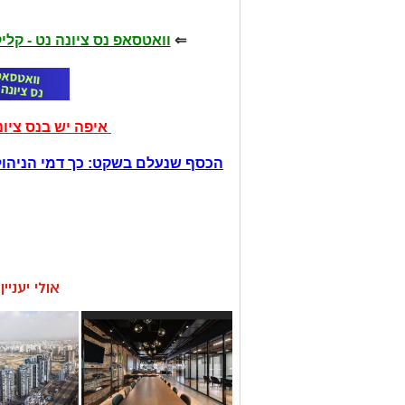
⇐
וואטסאפ נס ציונה נט - קל
איפה יש בנס ציו
הכסף שנעלם בשקט: כך דמי הניהול
אולי יעניי