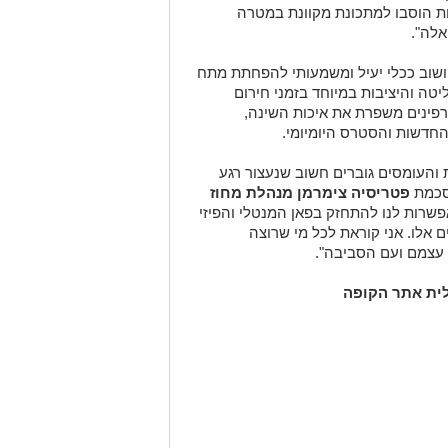
ון לעכשיו למעלה מ- 25 סדנאות הוסבו למתכונת מקוונת במטרה
אלה".
 ושוב ככלי יעיל ומשמעותי להפחתת מתח
טה והיציבות במיוחד בזמני חירום
רפינים משפרת את איכות השינה,
חדשות והסטרס היומיומי.
העומסים גוברים חשוב שנעצור רגע
מסכמת
פטריסיה צימרמן מנהלת מחוז
פשרות לנו להתחזק בפאן המנטלי והפיזי
אלו. אני קוראת לכל מי שרוצה
 עצמם ועם הסביבה".
לית אתר הקופה