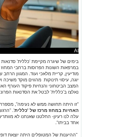
AI
בימים של שיגרה מקיימת 'כללית' סדנאות פ
במרפאות השונות הפרוסות ברחבי המחוז – 
מודיעין, קריית מלאכי ועוד. המגוון הרחב ש
יוגה, עיסוי תינוקות מהווים מוקד משיכה ו
המצב הביטחוני והנחיות פיקוד העורף הא
נאלצו ב'כללית' לבטל את הסדנאות הפרונט
"זו היתה תחושה ממש לא נעימה", מספרת
האחיות במחוז מרכז של 'כללית
'. "הרג
עלה לנו רעיון- החלטנו שאנחנו לא מוותרים
אחד בביתו".
"ההיענות של המטופלים היתה יוצאת דופן 