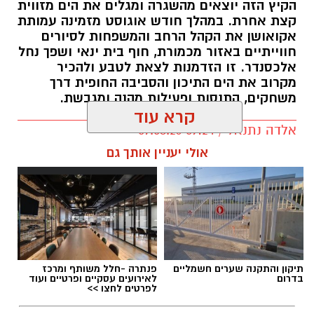
הקיץ הזה יוצאים מהשגרה ומגלים את הים מזווית
קצת אחרת. במהלך חודש אוגוסט מזמינה עמותת
אקואושן את הקהל הרחב והמשפחות לסיורים
חווייתיים באזור מכמורת, חוף בית ינאי ושפך נחל
אלכסנדר. זו הזדמנות לצאת לטבע ולהכיר
מקרוב את הים התיכון והסביבה החופית דרך
משחקים, התנסות ופעילות מהנה ומגבשת.
קרא עוד
אלדה נתנאל / 09:24 07.08.26
אולי יעניין אותך גם
תגים:
טיול
תיקון והתקנה שערים חשמליים
פנתרה -חלל משותף ומרכז
בדרום
לאירועים עסקיים ופרטיים ועוד
לפרטים לחצו >>