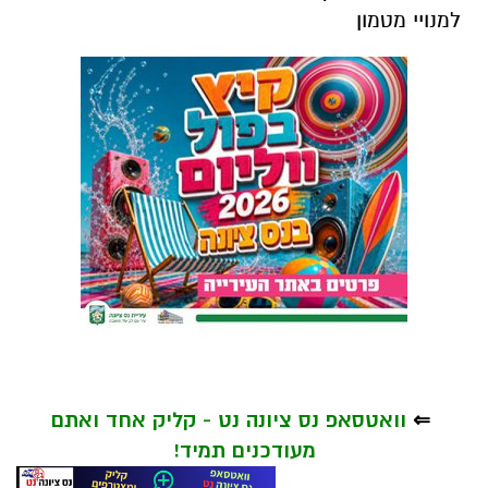
למנויי מטמון
⇐
וואטסאפ נס ציונה נט - קליק אחד ואתם
מעודכנים תמיד!