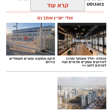
באוגוסט 2026.
קרא עוד
אלדה נתנאל / 12:27 28.07.26
אולי יעניין אותך גם
תגים:
מטר המטאורים
פנתרה -חלל משותף ומרכז
תיקון והתקנה שערים חשמליים
לאירועים עסקיים ופרטיים ועוד
בדרום
כשהשמש שוקעת והשמיים מתכסים באלפי כוכבים,
לפרטים לחצו >>
הטבע מציג את אחד המופעים המרהיבים של
השנה - מטר הפרסאידים. זו ההזדמנות לעצור
לרגע, להתרחק מאורות העיר, להרים את המבט אל
השמיים ולגלות עולם שלם של כוכבים, כוכבי לכת,
ערפיליות וסיפורי חלל.
מטר הפרסאידים, מתרחש כתוצאה ממפגש כדור