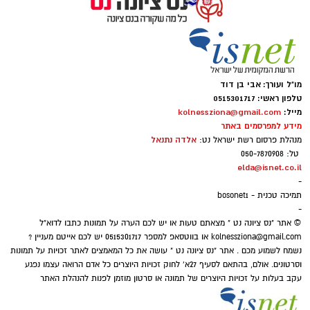
להגיע אל הגנים הלאומיים ושמורות הטבע בשעות
צילום עמוס לוזון, ארכיון הצילומים של קקל
הנעימות של הקיץ ולגלות את היופי שמחכה לנו
הפסטיבל צפוי לעבור בין 24 מוקדים שונים ברחבי
דווקא כשהשמש שוקעת. אנחנו מזמינים את
הארץ, בהם אשקלון, באר שבע, חיפה, טבריה,
הציבור להנות משקיעה מדברית קסומה, מהשקט
מו"ל ועורך: אבי בן דוד
ירוחם, מודיעין-מכבים-רעות, נס ציונה, עכו, קצרין,
שמביא איתו הלילה וממופע הכוכבים הגדול, אך גם
טלפון ראשי: 0515301717
קריית מוצקין, ראש העין ועוד. בכל אחד מהמוקדים
לזכור לשמור על הטבע שסביבנו: לנסוע רק
מייל:
kolnessziona@gmail.com
מידע למפרסמים באתר
יוקמו מתחמי פעילות לילדים ולהורים, לצד הצגה
בשבילים מסומנים, להימנע מפגיעה בצומח וחי
אלדה נתנאל
מנהלת פרסום רשת ישראל נט:
מקורית לכל המשפחה, סדנאות יצירה ירוקות,
מקומי, להימנע מכניסה לשטחי אש , לשמור על
טל: 050-7870908
עמדות צילום ותערוכה אינטראקטיבית שתציג את
הניקיון ולקחת את האשפה אתכם"
elda@isnet.co.il
-
פעילות קק"ל לאורך השנים.
תמיכה טכנית - bosonet1
-
© אתר "נס ציונה נט " מצאתם טעות או יש לכם הערה על תמונות כתבו לדוא"ל
kolnessziona@gmail.com
או בווטסאפ למספר 0515301717 יש לכם אייטם מעניין ?
בין הפעילויות המתוכננות: עיצוב גלימת על אישית,
נשמח לשמוע מכם . אתר "נס ציונה נט " עושה את כל המאמצים לאתר זכויות על תמונות
וסרטונים. אולם, בהתאם לסעיף 27א' לחוק זכויות היוצרים כל אדם הרואה עצמו נפגע
יצירת קומיקס, תפירת כרית, יצירה בעץ ממוחזר
עקב בעלות על זכויות היוצרים של תמונה או סרטון מוזמן לפנות להנהלת האתר
ומשחק אינטראקטיבי העוסק בטבע ובסביבה.
בנוסף, תתקיים בכל עיר פעילות קהילתית בשם