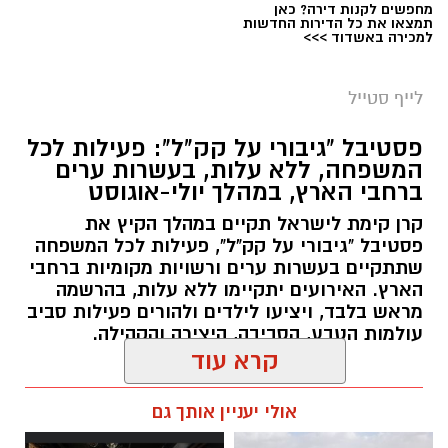
מחפשים לקנות דירה? כאן
הארץ עם השובל של כוכב השביט סוויפט-טאטל,
תמצאו את כל הדירות החדשות
למכירה באשדוד >>>
הוא נחשב כמטר גדול במיוחד שבו ניתן לראות
מטאורים רבים בלי שימוש באמצעי ראייה. בשיא
לייף סטייל
המטר, קצב המטאורים הנראים מגיע ל-80 עד 100
מטאורים בשעה.
פסטיבל "גיבורי על קק"ל": פעילות לכל
המשפחה, ללא עלות, בעשרות ערים
ברחבי הארץ, במהלך יולי-אוגוסט
קרן קימת לישראל תקיים במהלך הקיץ את
פסטיבל "גיבורי על קק"ל", פעילות לכל המשפחה
שתתקיים בעשרות ערים ורשויות מקומיות ברחבי
הארץ. האירועים יתקיימו ללא עלות, בהרשמה
מראש בלבד, ויציעו לילדים ולהורים פעילות סביב
עולמות הטבע, הסביבה, היצירה והקהילה.
קרא עוד
אלדה נתנאל / 07:27 06.07.26
אולי יעניין אותך גם