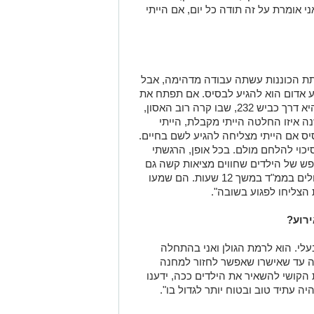
 אומרת על זה תודה כל יום, אם הייתי
כיתת הכוננות עשתה עבודה מדהימה, אבל
ע אדום הוא להגיע לבסיס. אם תפתח את
המפה תראה שהדרך מהבית שלי לבסיס היא דרך כביש 232, שבו קרה רוב האסון,
 איזו החלטה הייתי מקבלת, הייתי
יס אם הייתי מצליחה להגיע לשם בחיים.
יכוי להלחם מולם. בכל אופן, הרגשתי
ש של הילדים שחווים מציאות קשה גם
ככה. ההורים של בעלי היו בשובה, והיו נעולים בממ"ד במשך 12 שעות. הם שמעו
הצליחו לפגוע בשובה".
רוע?
בעלי. הוא לרמת הגולן ואני בהתחלה
ה עד שאישרו שאפשר לחזור למחנה
 הקושי להשאיר את הילדים ככה, ידענו
ה עתיד טוב ובטוח יותר לגדול בו".