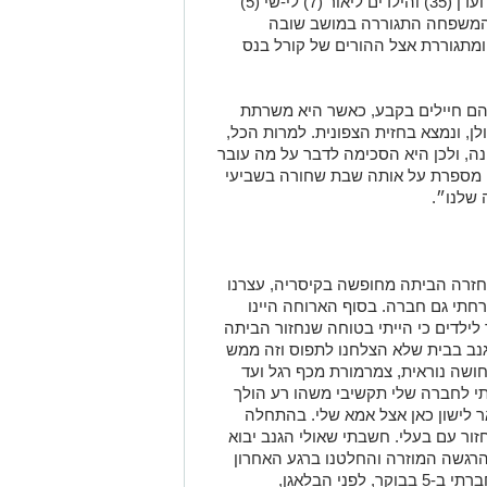
משפחת מדר מורכבת מההורים קורל (31) ועדן (35) והילדים ליאור (7) לי-שי (5)
 (2.5) ולירוי (10 חודשים). עד ל-7.10, המשפחה התגוררה במושב שובה
 ומתגוררת אצל ההורים של קורל בנס
 הם חיילים בקבע, כאשר היא משרתת
ן, ונמצא בחזית הצפונית. למרות הכל,
נה, ולכן היא הסכימה לדבר על מה עובר
לדים קטנים, וגם מספרת על אותה שבת שחורה בשביעי
שלנו״.
ך חזרה הביתה מחופשה בקיסריה, עצרנו
רחתי גם חברה. בסוף הארוחה היינו
לילדים כי הייתי בטוחה שנחזור הביתה
נב בבית שלא הצלחנו לתפוס וזה ממש
ושה נוראית, צמרמורת מכף רגל ועד
 לחברה שלי תקשיבי משהו רע הולך
ר לישון כאן אצל אמא שלי. בהתחלה
ור עם בעלי. חשבתי שאולי הגנב יבוא
הרגשה המוזרה והחלטנו ברגע האחרון
להישאר לישון כולנו בנס ציונה. אפילו התחברתי ב-5 בבוקר, לפני הבלאגן,