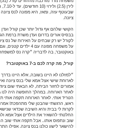
לירן
שבעוטף עזה, ומאז, היא מפונה לנס ציונה
ציונה.
הקושי שלהם אף גדול יותר שכן קורל ועדן
בבסיס אורים בדרום ועדן משרת ברמת הגול
לקורל יש רק שבחים על האירוח של נס ציו
על משפחה מפונה עם 4 י
באוקטובר, בה לדבריה ״קרה נס למשפחה 
קורל, מה קרה לכם ב-7 באוקטובר?
״למזלנו לא היינו בשובה, אלא היינו בדר
לארוחת שישי אצל אמא שלי בנס ציונה ואי
אמורים לחזור הביתה, לא הבאתי שום ציוד 
לאחר הארוחה. במהלך החופשה היה לנו ג
הטריד אותי. לאחר הארוחה תקפה אותי תח
ראש, הרגשתי שהבטן שלי מתהפכת! אמרתי
לקרות לי בבית והיא השיבה שכדאי שנישא
החלטתי להשאיר את הילדים אצל אמא ולחז
שוב ונתפוס אותו.. אבל תקפה אותי שוב ה