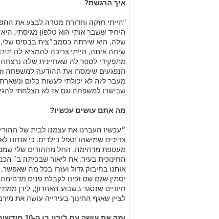
איך הרגשת?
"הייתי חזקה וחדורת מטרה לבצע את התפק
היחיד ששבר אותי הוא טלפון מגיסתי. הי
שלה, היא שירתה כסמב״צית בבסיס שלי, 
שיחה איתה, הייתי צריכה להמציא לה תיר
מתפקידי לספר לה שאחיינית שלה נרצחה בי
הנפגעים שימסרו את ההודעה למשפחה וזה 
מעבר לזה לא יכולתי לעשות כלום ונשארתי
שבישרו למשפחה וגם אז לא הצלחתי להגיע ל
מה אתם עושים עכשיו?
״עכשיו העברנו את עצמנו לבית של ההורים
צריכים שמישהו יטפל בילדים, כי אנחנו לא 
מעטפת מדהימה, החל מההורים שלי שממש
החינוכית בעיר. את ליאור שבכיתה ב׳ הכנ
אותנו בחיבוק גדול ועזרו בכל מה שאפשר, 
יסמין שגם שם זכינו לקבלת פנים מדהימה (
חיוניים שנסגר בשבוע האחרון), לירן ממת
לציין שאגף החינוך בעירייה עושה את מירב
ומה את עושה עם לירוי בן ה-10 חודשים?