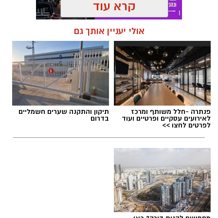
קרא עוד
תגים:
מחירי דירות ברחובות
,
הרכבת והמטרו
אולי יעניין אותך גם
ברחובות
פנתרה -חלל משותף ומרכז
תיקון והתקנה שערים חשמליים
לאירועים עסקיים ופרטיים ועוד
בדרום
לפרטים לחצו >>
משרד קימל אשכולות אדריכלים 805 יחידות דיור