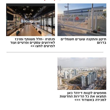
ברחובות
תיקון והתקנה שערים חשמליים
פנתרה -חלל משותף ומרכז
בדרום
לאירועים עסקיים ופרטיים ועוד
לפרטים לחצו >>
משרד קימל אשכולות אדריכלים 805 יחידות דיור
מחפשים לקנות דירה? כאן
תמצאו את כל הדירות החדשות
חדשות ליד הרכבת והמטרו ברחובות
למכירה באשדוד >>>
מהפכת הסטודנטים בעיר המדע וההשכלה: אושרו