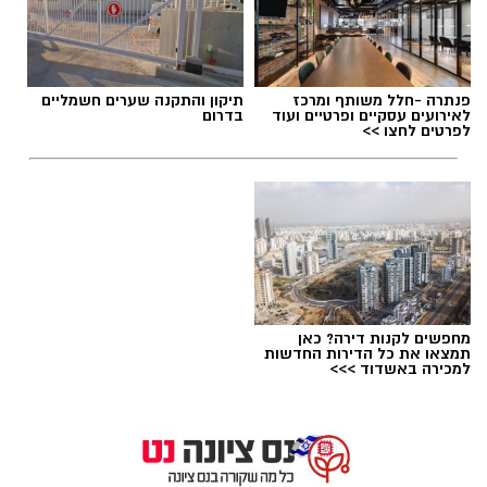
פנתרה -חלל משותף ומרכז
תיקון והתקנה שערים חשמליים
לאירועים עסקיים ופרטיים ועוד
בדרום
לפרטים לחצו >>
משרד קימל אשכולות אדריכלים 805 יחידות דיור
מחפשים לקנות דירה? כאן
תמצאו את כל הדירות החדשות
חדשות ליד הרכבת והמטרו ברחובות
למכירה באשדוד >>>
מהפכת הסטודנטים בעיר המדע וההשכלה: אושרו
805 יחידות דיור חדשות ליד הרכבת והמטרו
ברחובות