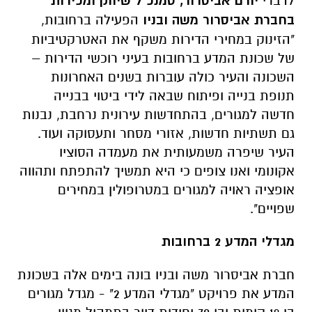
לדברי
יורם אביסרור, סמנכ"ל שיווק ומכירות
בחברת אביסרור משה ובניו
הפעילה ברחובות,
"הזינוק במחירי הדירות משקף את האטרקטיביות
של שכונת המדע ברחובות בעיני רוכשי הדירות –
השכונה והעיר כולה עוברות בשנים האחרונות
תנופת בנייה ופיתוח שבאה לידי ביטוי בבנייה
חדשה למגורים, בהתחדשות עירונית נרחבת, נבנות
גם תשתיות חדשות, אזורי מסחר ותעסוקה ועוד.
העיר שיפרה משמעותית את מעמדה הסוציו
אקונומי ואנו צופים כי היא תמשיך להתפתח ותהווה
אופציה ראויה למגורים במטרופולין במחירים
שפויים".
מגדלי המדע 2 ברחובות
חברת אביסרור משה ובניו בונה בימים אלה בשכונת
המדע את פרויקט "מגדלי המדע 2" - מגדל מגורים