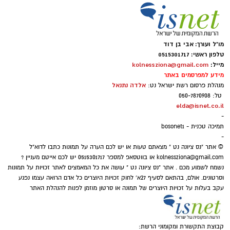
בשורה משמעותית לסטודנטים, לחוקרים ולעיר
רחובות: הוועדה המחוזית לתכנון ולבנייה מרכז
אישרה תוכנית להקמת
מתחם מעונות חדש
מו"ל ועורך: אבי בן דוד
טלפון ראשי: 0515301717
ומתקדם במכון ויצמן למדע
. הפרויקט צפוי להוסיף
מייל:
kolnessziona@gmail.com
מאות יחידות דיור חדשות עבור סטודנטים ואנשי
מידע למפרסמים באתר
סגל, וליצור סביבת מגורים מודרנית בלב אחד
אלדה נתנאל
מנהלת פרסום רשת ישראל נט:
טל: 050-7870908
מאזורי המחקר וההשכלה החשובים בישראל.
elda@isnet.co.il
-
המתחם החדש ברחובות
יכלול 805 יחידות דיור
תמיכה טכנית - bosonet1
שישמשו סטודנטים, חוקרים ואנשי סגל, לצד
-
© אתר "נס ציונה נט " מצאתם טעות או יש לכם הערה על תמונות כתבו לדוא"ל
שטחים משותפים, אזורי מפגש ושירותים קהילתיים.
kolnessziona@gmail.com
או בווטסאפ למספר 0515301717 יש לכם אייטם מעניין ?
בנוסף, יוקמו שטחי מסחר לאורך רחוב הרצל,
נשמח לשמוע מכם . אתר "נס ציונה נט " עושה את כל המאמצים לאתר זכויות על תמונות
וסרטונים. אולם, בהתאם לסעיף 27א' לחוק זכויות היוצרים כל אדם הרואה עצמו נפגע
שיתרמו לפעילות העירונית באזור וייצרו חיבור טבעי
עקב בעלות על זכויות היוצרים של תמונה או סרטון מוזמן לפנות להנהלת האתר
יותר בין הקמפוס לבין העיר עצמה.
קבוצת התקשורת ומקומוני הרשת: