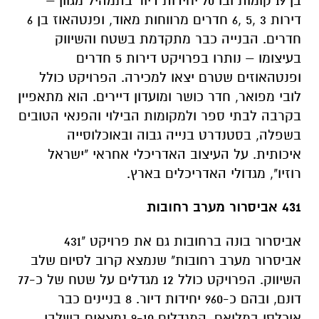
בן 19 קומות ובו 70 יחידות דיור בתמהיל מגוון –
דירות 3 ,5 ,6 חדרים מרווחות מאוד, ופנטהאוז בן 6
חדרים. הבנייה כבר מתקדמת בשטח והשיווק
בעיצומו – נותרו בפרויקט דירות 5 חדרים
ופנטהאוזים שטרם יצאו למכירה. הפרויקט כולל
לובי מפואר, חדר כושר ומועדון דיירים. הוא מתאפיין
בקרבה לבתי ספר ולמקומות הבילוי והפנאי הטובים
בשפלה, בסטנדרט בנייה גבוה ובאוכלוסייה
איכותית. על העיצוב האדריכלי אחראי "ישראל
רוזיו", מגדולי האדריכלים בארץ.
431 אביסרור מערב רחובות
אביסרור בונה ברחובות גם את פרויקט "431
אביסרור מערב רחובות" שנמצא קרוב לסיום שלב
השיווק. הפרויקט כולל 12 מגדלים על שטח של כ-77
דונם, ובהם כ-960 יחידות דיור. 8 בניינים כבר
אוכלסו במלואם, המגדלים 9-10 נמצאים בשלבי