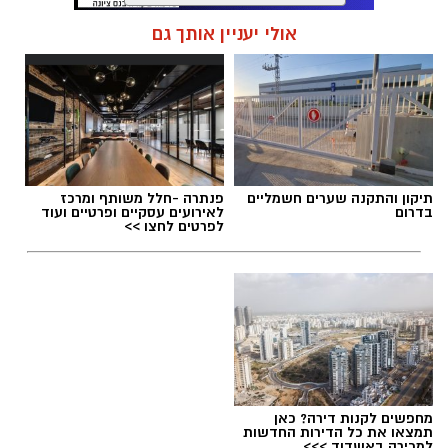
המתחם החדש ברחובות
יכלול 805 יחידות דיור
תגים:
דירות ברמלה
,
מטרו רמלה
אולי יעניין אותך גם
שישמשו סטודנטים, חוקרים ואנשי סגל, לצד
שטחים משותפים, אזורי מפגש ושירותים קהילתיים.
בנוסף, יוקמו שטחי מסחר לאורך רחוב הרצל,
שיתרמו לפעילות העירונית באזור וייצרו חיבור טבעי
יותר בין הקמפוס לבין העיר עצמה.
תיקון והתקנה שערים חשמליים
פנתרה -חלל משותף ומרכז
בדרום
לאירועים עסקיים ופרטיים ועוד
לפרטים לחצו >>
התוכנית נערכה על ידי משרד יער אדריכלים
רמלה בעתיד
מהפך ענק ברמלה: 1,700 דירות חדשות, מגדלים
ומתחם עסקים ענק ליד המטרו העתידי. זירת
מחפשים לקנות דירה? כאן
תמצאו את כל הדירות החדשות
הנדלן של השפלה דיווחים ועדכונים
למכירה באשדוד >>>