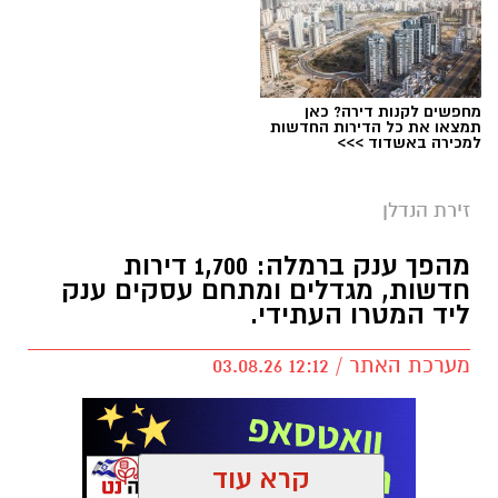
משרד קימל אשכולות אדריכלים 805 יחידות דיור
מחפשים לקנות דירה? כאן
תמצאו את כל הדירות החדשות
חדשות ליד הרכבת והמטרו ברחובות
למכירה באשדוד >>>
מהפכת הסטודנטים בעיר המדע וההשכלה: אושרו
זירת הנדלן
805 יחידות דיור חדשות ליד הרכבת והמטרו
ברחובות
מהפך ענק ברמלה: 1,700 דירות
חדשות, מגדלים ומתחם עסקים ענק
בשורה משמעותית לסטודנטים, לחוקרים ולעיר
ליד המטרו העתידי.
רחובות: הוועדה המחוזית לתכנון ולבנייה מרכז
אישרה תוכנית להקמת
מתחם מעונות חדש
מערכת האתר / 12:12 03.08.26
ומתקדם במכון ויצמן למדע
. הפרויקט צפוי להוסיף
מאות יחידות דיור חדשות עבור סטודנטים ואנשי
סגל, וליצור סביבת מגורים מודרנית בלב אחד
קרא עוד
מאזורי המחקר וההשכלה החשובים בישראל.