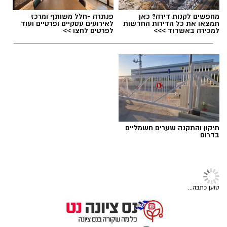
מחפשים לקנות דירה? כאן
פנתרה -חלל משותף ומרכז
תמצאו את כל הדירות החדשות
לאירועים עסקיים ופרטיים ועוד
למכירה באשדוד >>>
לפרטים לחצו >>
משרד קימל אשכולות אדריכלים 805 יחידות דיור
תיקון והתקנה שערים חשמליים
בדרום
חדשות ליד הרכבת והמטרו ברחובות
מהפכת הסטודנטים בעיר המדע וההשכלה: אושרו
זירת הנדלן
805 יחידות דיור חדשות ליד הרכבת והמטרו
ברחובות
מהפך ענק ברמלה: 1,700 דירות
חדשות, מגדלים ומתחם עסקים ענק
בשורה משמעותית לסטודנטים, לחוקרים ולעיר
ליד המטרו העתידי.
רחובות: הוועדה המחוזית לתכנון ולבנייה מרכז