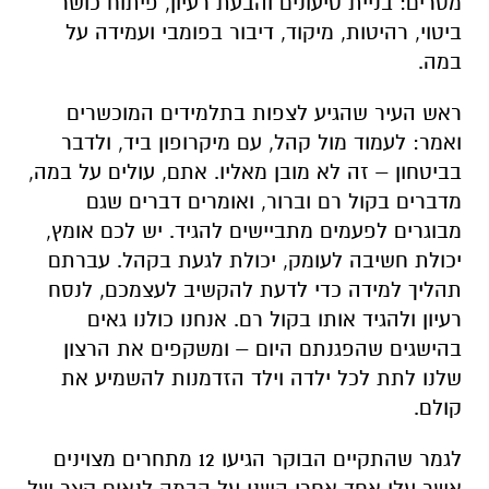
מסרים: בניית טיעונים והבעת רעיון, פיתוח כושר
ביטוי, רהיטות, מיקוד, דיבור בפומבי ועמידה על
במה.
ראש העיר שהגיע לצפות בתלמידים המוכשרים
ואמר: לעמוד מול קהל, עם מיקרופון ביד, ולדבר
בביטחון – זה לא מובן מאליו. אתם, עולים על במה,
מדברים בקול רם וברור, ואומרים דברים שגם
מבוגרים לפעמים מתביישים להגיד. יש לכם אומץ,
יכולת חשיבה לעומק, יכולת לגעת בקהל. עברתם
תהליך למידה כדי לדעת להקשיב לעצמכם, לנסח
רעיון ולהגיד אותו בקול רם. אנחנו כולנו גאים
בהישגים שהפגנתם היום – ומשקפים את הרצון
שלנו לתת לכל ילדה וילד הזדמנות להשמיע את
קולם.
לגמר שהתקיים הבוקר הגיעו 12 מתחרים מצוינים
אשר עלו אחד אחרי השני על הבמה לנאום קצר של