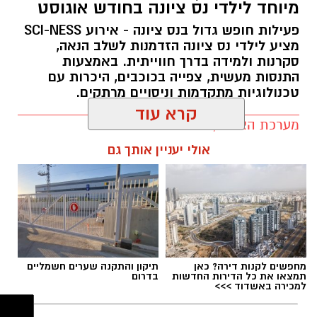
מיוחד לילדי נס ציונה בחודש אוגוסט
הקיץ הזה מוזמנים להגיע ל
מכון איילון
וליהנות
פעילות חופש גדול בנס ציונה - אירוע SCI-NESS
מציע לילדי נס ציונה הזדמנות לשלב הנאה,
ממגוון סיורים ופעילויות מרתקות. בכל יום שני אחר
סקרנות ולמידה בדרך חווייתית. באמצעות
הצהריים יתקיימו סיורים מודרכים, שבהם תוכלו
התנסות מעשית, צפייה בכוכבים, היכרות עם
להיחשף לסיפורו המאלף של מפעל התחמושת
טכנולוגיות מתקדמות וניסויים מרתקים.
התת־קרקעי של ההגנה והתעש, שפעל במחתרת.
מערכת האתר / 11:17 07.07.26
פעילויות במכון איילון קריית המדע נס ציונה
קרא עוד
רחובות
אולי יעניין אותך גם
תגים:
אירועים בנס ציונה
,
אירועי קיץ 2026 נס ציונה
,
חלל נס ציונה
,
ליל המדעניות והמדענים של נס ציונה
מחפשים לקנות דירה? כאן
תיקון והתקנה שערים חשמליים
תמצאו את כל הדירות החדשות
בדרום
למכירה באשדוד >>>