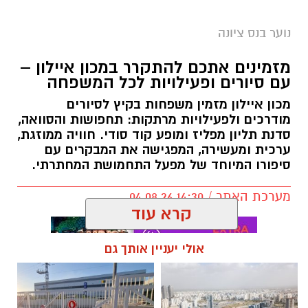
נוער בנס ציונה
מזמינים אתכם להתקרר במכון איילון –
עם סיורים ופעילויות לכל המשפחה
מכון איילון מזמין משפחות בקיץ לסיורים
מודרכים ולפעילויות מרתקות: תחפושות והסוואה,
סדנת תליון מפליז ומופע קוד סודי. חוויה ממוזגת,
ערכית ומעשירה, המפגישה את המבקרים עם
סיפורו המיוחד של מפעל התחמושת המחתרתי.
מערכת האתר / 14:30 04.08.26
קרא עוד
אולי יעניין אותך גם
תגים:
מכון איילון
,
מוזיאון מכון איילון
,
מוזיאון מכון