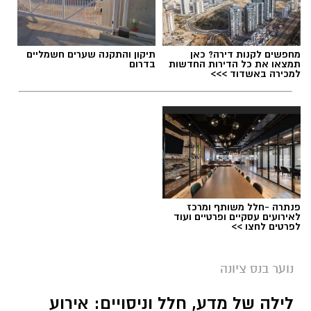
איילון ברחובות
,
באוגוסט 2026
מחפשים לקנות דירה? כאן
תיקון והתקנה שערים חשמליים
תמצאו את כל הדירות החדשות
בדרום
למכירה באשדוד >>>
פנתרה -חלל משותף ומרכז
לאירועים עסקיים ופרטיים ועוד
לפרטים לחצו >>
מכון איילון קרדיט צבי הנרי כהן
נוער בנס ציונה
מזמינים אתכם להתקרר במכון איילון – עם
לילה של מדע, חלל וניסויים: אירוע
סיורים ופעילויות לכל המשפחה