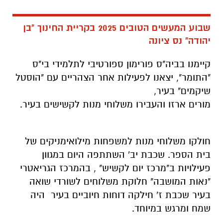
שבוע המעשים הטובים 2025 בקריית החינוך "בן
יהודה" נס ציונה
קיימנו בביה"ס פורימון ספורטיבי לתלמידי בי"ס
"התומר", יצאנו לפעילות אחר הצהריים עם "הוסטל
שיקמים" בעיר,
מורים ארזו והעבירו משלוחי מנות לקשישים בעיר.
חולקו משלוחי מנות למשפחות מילואימניקים של
בית הספר. שכבת יב' השתתפה היום במגוון
פעילויות ב"מרכז יום לקשיש" , בהמרכז הגריאטרי
"נאות המושבה" חלוקת משלוחים לשורדי שואה
בעיר שכבת ז' חילקה דוחות חיוביים בעיר היה
שמח ומרגש במיוחד.