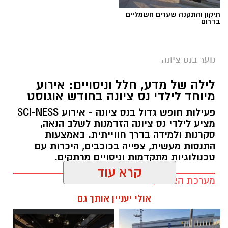
תיקון והתקנה שערים חשמליים
בדרום
מכון איילון קרדיט צבי הנרי כהן
נוער בנס ציונה
מזמינים אתכם להתקרר במכון איילון – עם
לילה של מדע, חלל וניסויים: אירוע
סיורים ופעילויות לכל המשפחה
מיוחד לילדי נס ציונה בחודש אוגוסט
הקיץ הזה מוזמנים להגיע ל
מכון איילון
וליהנות
פעילות חופש גדול בנס ציונה - אירוע SCI-NESS
מציע לילדי נס ציונה הזדמנות לשלב הנאה,
ממגוון סיורים ופעילויות מרתקות. בכל יום שני אחר
סקרנות ולמידה בדרך חווייתית. באמצעות
הצהריים יתקיימו סיורים מודרכים, שבהם תוכלו
התנסות מעשית, צפייה בכוכבים, היכרות עם
להיחשף לסיפורו המאלף של מפעל התחמושת
טכנולוגיות מתקדמות וניסויים מרתקים.
התת־קרקעי של ההגנה והתעש, שפעל במחתרת.
מערכת האתר / 11:17 07.07.26
פעילויות במכון איילון קריית המדע נס ציונה
קרא עוד
רחובות
אולי יעניין אותך גם