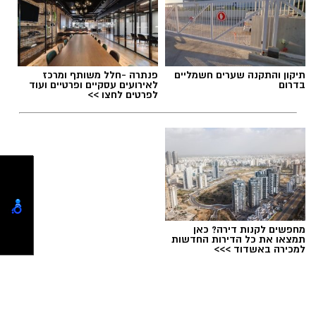
תגים:
אירועים בנס ציונה
,
אירועי קיץ 2026 נס ציונה
,
חלל נס ציונה
,
ליל המדעניות והמדענים של נס ציונה
תיקון והתקנה שערים חשמליים
פנתרה -חלל משותף ומרכז
בדרום
לאירועים עסקיים ופרטיים ועוד
לפרטים לחצו >>
בימי רביעי אחר הצהריים מחכות למשפחות
פעילויות מיוחדות: ב־12.8.26 – "סודות וחוויות:
תחפושות והסוואה"; ב־19.8.26 – "פליז תגלו לי
ת'סוד", הכולל סדנת הכנת תליון מפליז וסיור;
מחפשים לקנות דירה? כאן
וב־26.8.26 – "קוד סודי: לחיים", מופע סוחף
תמצאו את כל הדירות החדשות
למכירה באשדוד >>>
בהשתתפות הקהל.
ליל המדעניות והמדענים של נס ציונה