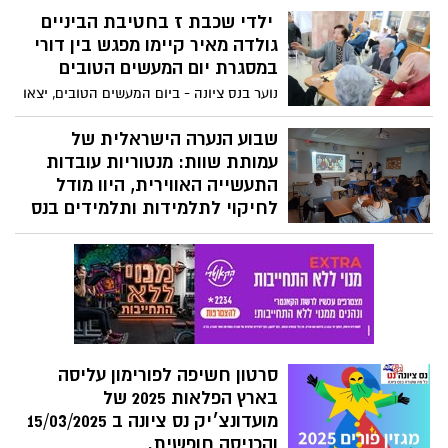
"התומר", משלוחי מנות לקשישים
ילדי שכבת ז בחטיבת הביניים
ומילואימניקים ושורדי שואה. צפו בתמונות יום
גולדה מאיר קיימו מפגש בין דורי
המעשים הטובים בן יהודה נס ציונה.
במסגרת יום המעשים הטובים
נוער בנס ציונה - ביום המעשים הטובים, יצאו
ילדי שכבת ז בחטיבת הביניים גולדה מאיר
למפגש מרגש עם בני הגיל השלישי בבית
שבוע הנערה הישראלית של
האבות המקומי. המפגש התקיים מתוך אמונה
עמותת שוות: מנטוריות עובדות
בהקניית ערכים של נתינה וראיית האחר,
התעשייה האווירית, היוו מודל
והיווה הזדמנות נהדרת לחבר בין הדורות
לחיקוי לתלמידות ותלמידים בנס
השונים.
ציונה
במסגרת אירועי שבוע הנערה הישראלית של
עמותת שוות, שצוין בשבוע האחרון, עשרות
עובדות התעשייה האווירית מובילות בתחומן,
שימשו זו השנה השלישית, כמנטוריות
מעוררות השראה, עבור תלמידות ותלמידים
בחטיבות הביניים בנס ציונה ברחבי הארץ.
סרטון חשיפה לפורימון עליסה
בארץ הפלאות 2025 של
מועדונצ׳יק נס ציונה ב 15/03/2025
והכניסה חופשית.