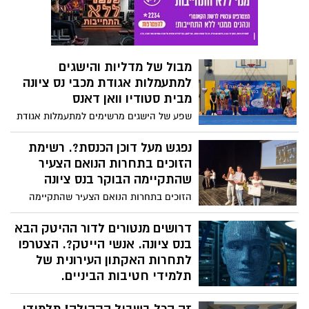
ובהצלחה !
מבול של מדליות והישגים
למתעמלות אגודת מכבי נס ציונה
מבית סטודיו וואן דאנס
שפע של הישגים מרשימים למתעמלות אגודת
מכבי נס ציונה מבית סטודיו וואן דאנס
בתחרות אליפות ישראל באקרובטיקה
נפגש מעל דוכן הכנסת?. רשימת
שנערכה במודיעין. אלו שמות הזוכות
הזוכים בתחרות הנואם הצעיר
במקומות הראשונים! כל הכבוד!
שהתקיימה הבוקר בנס ציונה
הזוכים בתחרות הנואם הצעיר שהתקיימה
הבוקר בנס ציונה: במקום הראשון - אורי מור
מביה"ס סביונים , מקום שני - מיקה פלטונוב
דרושים מנטורים לדור ההיטק הבא
מביה"ס בינתחומי הדר. מקום שלישי - עופרי
בנס ציונה. אנשי הייטק?. הצטרפו
בית הלחמי מביה"ס ארגמן
לתחרות האקתון העירונית של
תלמידי חטיבות הביניים.
נס ציונים שימו לב! אם אתם עובדים בתחום
ההייטק ויש לך ידע או ניסיון בתחום אתם