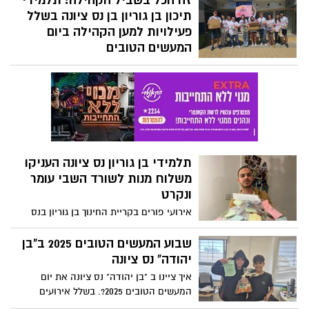
זה הכל בשביל הקהילה! תלמידי
מוזמנים לתת ולקבל השראה מהדור הבא של
תיכון בן גוריון בן נס ציונה בשלל
היזמים שלנו ולהיות מנטורים בתחרות
פעילויות למען הקהילה ביום
האקתון העירונית של תלמידי חטיבות הביניים
המעשים הטובים
בנס ציונה.
תיכון בן גוריון חרט על דגלו עשייה חברתית
וקהילתית לאורך כל השנה. יום המעשים
הטובים הוא הזדמנות לעשות טוב, פשוטו
כמשמעו. ומה יותר מתאים לצאת למסע
מעשים טובים ואת הפעילות הקהילתית בחג
בפורים.
תלמידי בן גוריון נס ציונה העניקו
משלוח מנות לשורד השבי עומר
ונקרט
אירועי פורים בקריית החינוך בן גוריון בנס
ציונה בסימן נתינה. משלוח מנות מיוחד ומרגש
לשורד השבי עומר ונקרט עם ברכות חג והמון
שבוע המעשים הטובים 2025 ב"בן
הפתעות משמחות. משלוחי מנות עבור פצועי
יהודה" נס ציונה
צה"ל, הלומי קרב וניצולי הנובה ושלל
איך ציינו ב "בן יהודה" נס ציונה את יום
פעילויות למען הקהילה בנס ציונה
המעשים הטובים 2025?. בשלל אירועים
שהוקדשו לקהילה. פורימון לתלמידי בי"ס