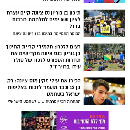
מה עושים בני הנוער והתלמידים בנס ציונה
תיכון בן גוריון נס ציונה קיים עצרת
בפורים 2025?. הנה טעימה ממה שמחכה להם
בפורימון של מועדונצ׳יק נס ציונה ב
לציון 500 ימים למלחמת חרבות
15/03/2025 והכניסה חופשית.
ברזל
הבוקר התקיימה בתיכון בן גוריון נס ציונה
עצרת בחצר בית הספר לציון 500 ימים
למלחמת חרבות ברזל. התלמידים והמורים
רצים לזכרו: תלמידי קריית החינוך
הקדישו את העצרת לזכרם של חללי צהל ולכל
בן גוריון בנס ציונה מקדישים את
הלוחמים במלחמת חרבות ברזל, ולשובם
תחרות הספורט לזכרו של סמ"ר
החטופים בשבי החמאס. מנהלת קריית
עידו ברויר ז"ל
החינוך איריס דורון נשאה דברים מול
תלמידי קריית החינוך בן גוריון בנס ציונה
התלמידים וכולם קראו בקול עכשיו.
הכירו את עילי זקין מנס ציונה: רק
מנציחים את בוגר בית הספר, סמ"ר עידו ברויר
ז"ל שנפל בלבנון, בדרך שהוא הכי אהב-
בן 13 וכבר מועמד לזכות באליפות
הספורט
ישראל בשחמט
התחרות הכי יוקרתית שיש לשחמט הישראלי
להציע תתקיים בין ה-20-28.1.2025 בעיר הכי
דרומית בישראל. עילי זקין מנס ציונה יהיה
צעיר המשתתפים ויתמודד מול שחקנים
המבוגרים פי 3 -4 מגילו: "רוצה להראות שגם