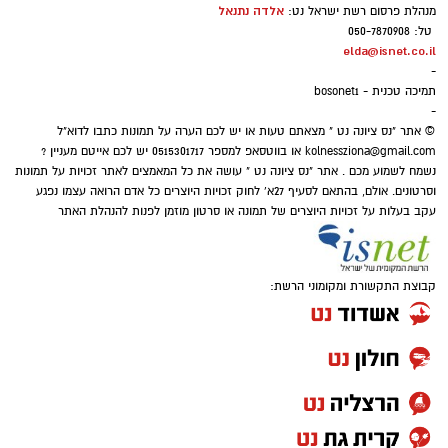
אלדה נתנאל
מנהלת פרסום רשת ישראל נט:
טל: 050-7870908
elda@isnet.co.il
-
תמיכה טכנית - bosonet1
-
© אתר "נס ציונה נט " מצאתם טעות או יש לכם הערה על תמונות כתבו לדוא"ל
kolnessziona@gmail.com
או בווטסאפ למספר 0515301717 יש לכם אייטם מעניין ?
נשמח לשמוע מכם . אתר "נס ציונה נט " עושה את כל המאמצים לאתר זכויות על תמונות
וסרטונים. אולם, בהתאם לסעיף 27א' לחוק זכויות היוצרים כל אדם הרואה עצמו נפגע
עקב בעלות על זכויות היוצרים של תמונה או סרטון מוזמן לפנות להנהלת האתר
קבוצת התקשורת ומקומוני הרשת: