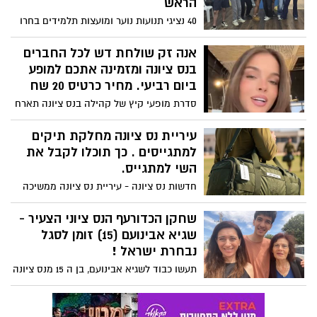
הראש
40 נציגי תנועות נוער ומועצות תלמידים בחרו
את ההנהגה לשנה הקרובה. לצדה של הלל
נבחרה הנהגה מלאה: לתפקיד מבקר
אנה זק שולחת דש לכל החברים
הפרלמנט נבחר זו השנה השנייה תום צוברי
בנס ציונה ומזמינה אתכם למופע
(כיתה י"ב, גולדה). לתפקיד המזכ"לים נבחרו
ביום רביעי. מחיר כרטיס 20 שח
שירה גבלי (כיתה י"א, בן גוריון) ועמרי ניסים
סדרת מופעי קיץ של קהילה בנס ציונה תארח
(כיתה ח', גולדה). לתפקיד יושבת ראש ועדת
ביום רביעי את הזמרת אנה זק וקווין רובין -
נוער וקהילה נבחרה יהל לביא אייזנר, לתפקיד
צפו בווידאו הזמנה אישית מהזמרת ואושיית
עיריית נס ציונה מחלקת תיקים
יושבת ראש ועדת אירועים נבחרה אורין
הרשת המצליחה. יום רביעי מגרש האימונים,
למתגייסים . כך תוכלו לקבל את
עמיאל (תיכון בן יהודה), ובתפקיד מקשר
רחוב הנבחרת, נס ציונה. לפניה יופיע קווין
השי למתגייס.
מועצות תלמידים ונציג מחוזי נבחר אלון קרין
רובין.
(כיתה י', פארק המדע).
חדשות נס ציונה - עיריית נס ציונה ממשיכה
במסורת חלוקת שי לבני הנוער המתגייסים
לצה"ל. השנה יוענקו צ'ימידנים איכותיים. כך
שחקן הכדורעף הנס ציוני הצעיר -
תוכלו לקבל את השי למתגייס
שגיא אבינועם (15) זומן לסגל
נבחרת ישראל !
תעשו כבוד לשגיא אבינועם, בן ה 15 מנס ציונה
המשחק כדורעף בהפועל SVA רחובות,
המשתתפת בליגת העל לנערים. שגיא זומן
לסגל נבחרת ישראל לנערים !! מברוק שגיא