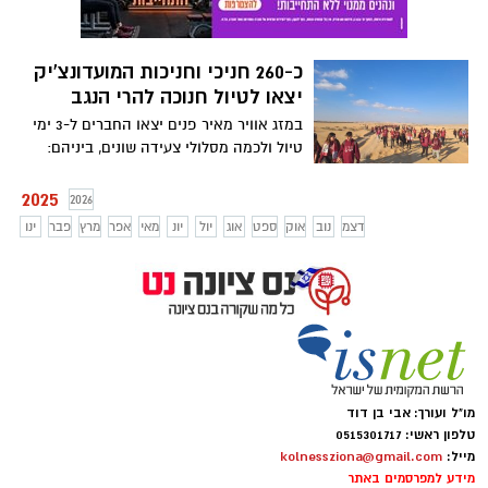
בגיל צעיר אפשר להתחרות ברמות הגבוהות
ביותר"
כ-260 חניכי וחניכות המועדונצ'יק
יצאו לטיול חנוכה להרי הנגב
במזג אוויר מאיר פנים יצאו החברים ל-3 ימי
טיול ולכמה מסלולי צעידה שונים, ביניהם:
הסנפיר הקטן, נחל צרור והר צרור. איתמר
רוזנברג, רכז השכבה: "הטיול הזה נועד לא רק
2025
2026
כדי להינות מהטבע אלא גם כדי לחזק את
דצמ
נוב
אוק
ספט
אוג
יול
יונ
מאי
אפר
מרץ
פבר
ינו
הקשרים בין החניכים, לפתח שיתוף פעולה,
תחושת אחריות ואהבת הארץ"
מו"ל ועורך: אבי בן דוד
טלפון ראשי: 0515301717
מייל:
kolnessziona@gmail.com
מידע למפרסמים באתר