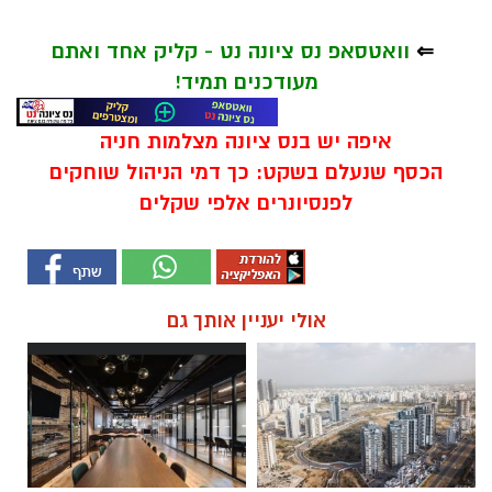
⇐
וואטסאפ נס ציונה נט - קליק אחד ואתם
מעודכנים תמיד!
איפה יש בנס ציונה מצלמות חניה
הכסף שנעלם בשקט: כך דמי הניהול שוחקים
לפנסיונרים אלפי שקלים
אולי יעניין אותך גם