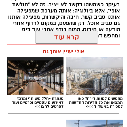
בעיקר כשמשהו בקשר לא יציב. זה לא "חולשת
אופי", אלא ביולוגיה: אותה מערכת שמפעילה
אותנו סביב קשר, חיבה והיקשרות, מפעילה אותנו
גם סביב אוכל. רק שהפעם, במקום לרדוף אחרי
הודעה או חיבוק, המוח רודף אחרי עוד ביס
ומחפש דרך מהירה להירגע.
קרא עוד
אלדה נתנאל / 09:38 23.07.26
אולי יעניין אותך גם
תגים:
הורמוני האהבה והשפעתם על התזונה
מחפשים לקנות דירה? כאן
פנתרה -חלל משותף ומרכז
תמצאו את כל הדירות החדשות
לאירועים עסקיים ופרטיים ועוד
למכירה באשדוד >>>
לפרטים לחצו >>