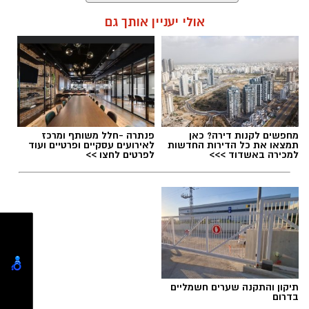
קרא עוד
אולי יעניין אותך גם
תגים:
המהפך של עונג שחף אצל אבא ירין
מחפשים לקנות דירה? כאן
פנתרה -חלל משותף ומרכז
תמצאו את כל הדירות החדשות
לאירועים עסקיים ופרטיים ועוד
למכירה באשדוד >>>
לפרטים לחצו >>
אוקסיטוצין
אוקסיטוצין מכונה לעיתים "הורמון האהבה" אבל
בפועל הוא בעיקר הורמון של ביטחון, רוגע ושייכות.
הוא משתחרר במצבים של קרבה, מגע, חיבור רגשי
ועוזר לגוף להירגע ולהוריד דריכות.