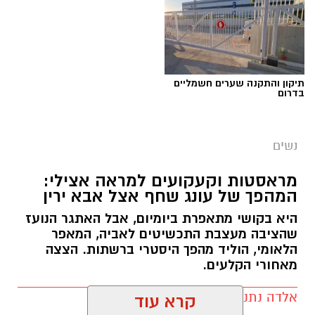
תיקון והתקנה שערים חשמליים
בדרום
נשים
צילום יחצ
מראסטות וקעקועים למראה אצילי:
המהפך של עונג שחף אצל אבא ירין
לכבוד טו באב ביקשנו מ
ורוניקה מייזלר, דיאטנית
קלינית בשיטת
NLP
ויועצת לחברת הרבלייף,
היא בקושי מתאפרת ביומיום, אבל האתגר הנועז
שהציבה מעצבת התכשיטים לאביה, המאפר
לעשות סדר בכימיה שמאחורי הפרפרים והחשקים,
הלאומי, הוליד מהפך היסטרי ברשתות. הצצה
ובעיקר להבין למה לפעמים אנחנו לא רעבים
מאחורי הקלעים.
לאוכל, אלא למשהו הרבה יותר עמוק ובסיסי.
אלדה נתנאל / 09:19 08.07.26