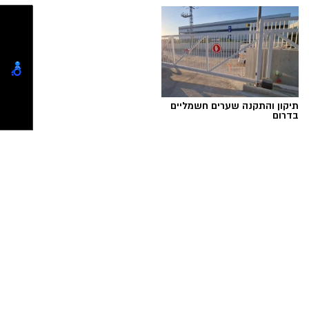
לפרטים לחצו >>
למכירה באשדוד >>>
אוקסיטוצין
אוקסיטוצין מכונה לעיתים "הורמון האהבה" אבל
בפועל הוא בעיקר הורמון של ביטחון, רוגע ושייכות.
הוא משתחרר במצבים של קרבה, מגע, חיבור רגשי
ועוזר לגוף להירגע ולהוריד דריכות.
תיקון והתקנה שערים חשמליים
בדרום
דוגמנית של אבא, עונג שחף באיפור של ירין שחף,
צילום גיא יצחק
טוען כתבה...
אם יצא לכם להסתובב לאחרונה בתל אביב
ונתקלתם במבט מגנט שהחזיר אתכם שוב ושוב
לאותו כיוון, רוב הסיכויים שפגשתם את עונג שחף.
בת 27, מעצבת תכשיטים מוכשרת, ואישיות שפשוט
בלתי אפשרי לפספס בנוף המקומי
.