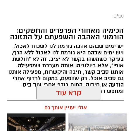
נשים
הכימיה מאחורי הפרפרים והחשקים:
הורמוני האהבה והשפעתם על התזונה
יש ימים שבהם אהבה גורמת לנו לשכוח לאכול.
ויש ימים שבהם היא גורמת לנו לאכול ללא הרף,
בעיקר כשמשהו בקשר לא יציב. זה לא "חולשת
אופי", אלא ביולוגיה: אותה מערכת שמפעילה
אותנו סביב קשר, חיבה והיקשרות, מפעילה אותנו
גם סביב אוכל. רק שהפעם, במקום לרדוף אחרי
הודעה או חיבוק, המוח רודף אחרי עוד ביס
ומחפש דרך מהירה להירגע.
קרא עוד
אלדה נתנאל / 09:38 23.07.26
אולי יעניין אותך גם