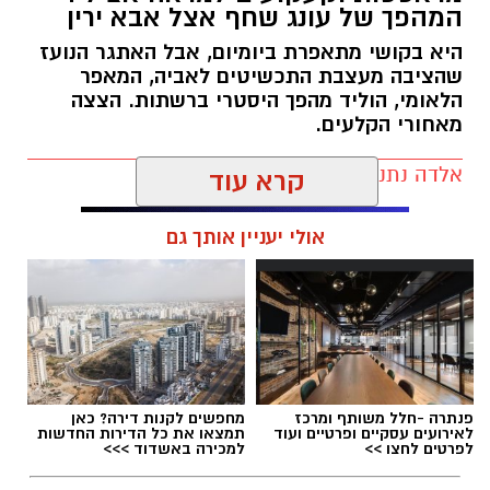
המהפך של עונג שחף אצל אבא ירין
לכבוד טו באב ביקשנו מ
ורוניקה מייזלר, דיאטנית
קלינית בשיטת
NLP
ויועצת לחברת הרבלייף,
היא בקושי מתאפרת ביומיום, אבל האתגר הנועז
שהציבה מעצבת התכשיטים לאביה, המאפר
לעשות סדר בכימיה שמאחורי הפרפרים והחשקים,
הלאומי, הוליד מהפך היסטרי ברשתות. הצצה
ובעיקר להבין למה לפעמים אנחנו לא רעבים
מאחורי הקלעים.
לאוכל, אלא למשהו הרבה יותר עמוק ובסיסי.
אלדה נתנאל / 09:19 08.07.26
קרא עוד
אולי יעניין אותך גם
תגים:
המהפך של עונג שחף אצל אבא ירין
פנתרה -חלל משותף ומרכז
מחפשים לקנות דירה? כאן
לאירועים עסקיים ופרטיים ועוד
תמצאו את כל הדירות החדשות