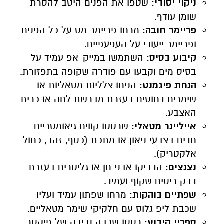
ניקוי יסודי
: שטפו את הפנים היטב להסרת
שומן עודף.
פריימר חובה
: מרחו פריימר מט על כל הפנים
ופריימר ייעודי על העפעפיים.
קיבוע בסיס
: השתמשו במייק-אפ עמיד על
בסיס מים וקבעו עם פודרה שקופה בתפזורת.
הנחת פיגמנט
: הניחו צלליות מטאליות או
שימרים דחוסים בעזרת מברשת לחה או כרית
האצבע.
אייליינר מטאלי
: שרטטו קווים גיאומטריים
חדים בצבעי ניאון או מתכת (כסף, זהב, כחול
אלקטריק).
נצנצים
: הדביקו אבני חן או גליטרים בעזרת
דבק ריסים שקוף ועמיד.
שפתיים בוהקות
: מרחו שפתון עמיד ועליו
שכבת ליפ גלוס עם חלקיקי שימר מטאליים.
ספריי קיבוע
: רססו שכבה נדיבה של פיקסר