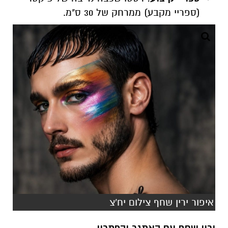
(ספריי מקבע) ממרחק של 30 ס"מ.
איפור ירין שחף צילום יח'צ
ירין שחף עם האתגר והפתרון