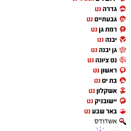
ו-2.3 ריבאונדים למשחק. בעונה החולפת שיחק
במדי גלאטסראיי הטורקית במסגרת היורוקאפ, שם
תרם ממוצעים של 5 נקודות ו-5.2 ריבאונדים
למפגש.
סגל מסקרן לקראת העונה הקרובה- ראו גם כתבה
קודמת:
https://nessziona.net/s/799091
הסנטר האמריקאי יצטרף לג'ייקוב וויילי בעמדה
מספר 5. בנוסף לשניים הללו, נס ציונה כבר צירפה
הקיץ את
פריס לי (אקס פנאתינייקוס ו-וילרבאן)
,
אדם אריאל, וינסנט אמסלם, נועם דוברת ובניה
סרור שסיכם אף הוא.
ההחתמות הללו מצטרפות
לשלושה שחקנים מרכזיים שממשיכים בקבוצה:
ברייס בראון, ג'קסון רואו וספנסר וייס.