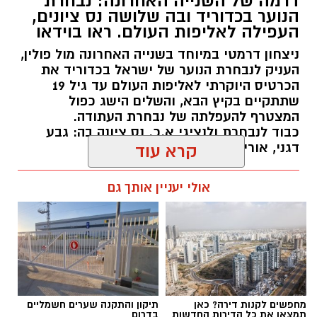
דרמה של השנייה האחרונה: נבחרת
הנוער בכדוריד ובה שלושה נס ציונים,
העפילה לאליפות העולם. ראו בוידאו
ניצחון דרמטי במיוחד בשנייה האחרונה מול פולין,
העניק לנבחרת הנוער של ישראל בכדוריד את
הכרטיס היוקרתי לאליפות העולם עד גיל 19
שתתקיים בקיץ הבא, והשלים הישג כפול
המצטרף להעפלתה של נבחרת העתודה.
כבוד לנבחרת ולנציגי א.כ. נס ציונה בה: גבע
דגני, אורי בוחניק ונעם לוי.
קרא עוד
kolness1@gmail.com / 18:48 06.08.26
אולי יעניין אותך גם
תגים:
נבחרת הנוער בכדוריד
,
אליפות העולם בכדוריד
מחפשים לקנות דירה? כאן
תיקון והתקנה שערים חשמליים
תמצאו את כל הדירות החדשות
בדרום