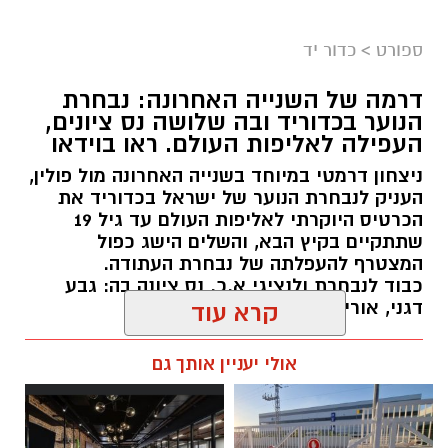
ספורט
>
כדור יד
דרמה של השנייה האחרונה: נבחרת
הנוער בכדוריד ובה שלושה נס ציונים,
העפילה לאליפות העולם. ראו בוידאו
ניצחון דרמטי במיוחד בשנייה האחרונה מול פולין,
העניק לנבחרת הנוער של ישראל בכדוריד את
הכרטיס היוקרתי לאליפות העולם עד גיל 19
שתתקיים בקיץ הבא, והשלים הישג כפול
המצטרף להעפלתה של נבחרת העתודה.
כבוד לנבחרת ולנציגי א.כ. נס ציונה בה: גבע
דגני, אורי בוחניק ונעם לוי.
קרא עוד
kolness1@gmail.com / 18:48 06.08.26
אולי יעניין אותך גם