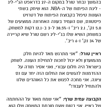
בהמשך נבחר טורל במקום ה-27 בדראפט הג׳י-ליג
- ליגת הפיתוח של ה-NBA. הוא שיחק בשתי
העונות טיפול בקבוצת הפיתוח של דטרויט
פיסטונס, שם העמיד בעונה האחרונה ממוצעים של
5.0 נק׳, 2.1 ריב׳ ו-38.5% ל-3 ב-12.1 דקות למשחק.
במשחק השיא שלו בג׳י-ליג רשם טורל שיא קריירה
של 34 נק׳ ו-6 ריב׳.
ראיין טורל:
״אני מתרגש מאד להיות חלק
מהמועדון ולא יכול לחכות לתחילת העונה. לשחק
בישראל היה חלום עבורי, ואני אסיר תודה על
ההזדמנות להגשים את החלום הזה יחד עם נס
ציונה. אני מחכה לפגוש את כל האוהדים שלנו
ולהתחיל לעבוד!״
הקבוצה עמית שרף:
״אני שמח מאוד על ההחתמה
של ראיין. אני בטוח שעם חוכמת המשחק שלו הוא