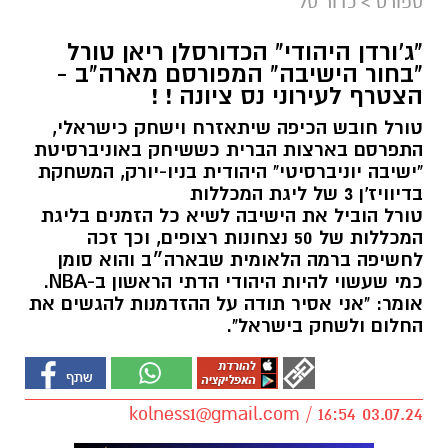
ספורט
>
כדור סל
"ג'ורדן היהודי" הכדורסלן ריאן טורל
"בחור הישיבה" המפורסם מארה"ב -
הצטרף לעירוני נס ציונה ! !
טורל חובש הכיפה שיתאזרח וישחק כישראלי,
התפרסם בארצות הברית כששיחק באוניברסיטת
"ישיבה יוניברסיטי" היהודית בניו-יורק, המשחקת
בדיוויז'ן 3 של ליגת המכללות
טורל הוביל את הישיבה לשיא כל הזמנים בליגת
המכללות של 50 נצחונות רצופים, וכך זכה
לחשיפה ברמה הלאומית שבארה״ב והוא סומן
כמי שעשוי להיות היהודי הדתי הראשון ב-NBA.
אומר: "אני אסיר תודה על ההזדמנות להגשים את
החלום ולשחק בישראל".
kolness1@gmail.com
/ 16:54 03.07.24