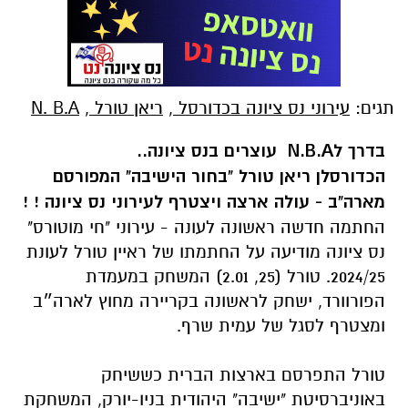
תגים:
עירוני נס ציונה בכדורסל
,
ריאן טורל
,
N. B.A
בדרך לN.B.A עוצרים בנס ציונה..
הכדורסלן ריאן טורל "בחור הישיבה" המפורסם
מארה"ב - עולה ארצה ויצטרף לעירוני נס ציונה ! !
החתמה חדשה ראשונה לעונה - עירוני "חי מוטורס"
נס ציונה מודיעה על החתמתו של ראיין טורל לעונת
2024/25. טורל (25, 2.01) המשחק במעמדת
הפורוורד, ישחק לראשונה בקריירה מחוץ לארה״ב
ומצטרף לסגל של עמית שרף.
טורל התפרסם בארצות הברית כששיחק
באוניברסיטת "ישיבה" היהודית בניו-יורק, המשחקת