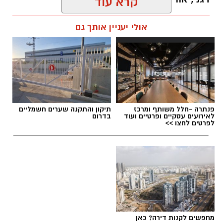
קרא עוד
kolness1@gmail.com / 18:48 06.08.26
אולי יעניין אותך גם
תגים:
נבחרת הנוער בכדוריד
,
אליפות העולם בכדוריד
פנתרה -חלל משותף ומרכז
תיקון והתקנה שערים חשמליים
לאירועים עסקיים ופרטיים ועוד
בדרום
לפרטים לחצו >>
מחפשים לקנות דירה? כאן