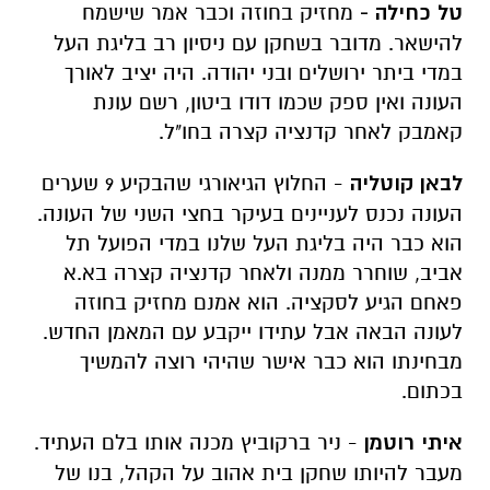
טל כחילה -
מחזיק בחוזה וכבר אמר שישמח
להישאר. מדובר בשחקן עם ניסיון רב בליגת העל
במדי ביתר ירושלים ובני יהודה. היה יציב לאורך
העונה ואין ספק שכמו דודו ביטון, רשם עונת
קאמבק לאחר קדנציה קצרה בחו"ל.
לבאן קוטליה
- החלוץ הגיאורגי שהבקיע 9 שערים
העונה נכנס לעניינים בעיקר בחצי השני של העונה.
הוא כבר היה בליגת העל שלנו במדי הפועל תל
אביב, שוחרר ממנה ולאחר קדנציה קצרה בא.א
פאחם הגיע לסקציה. הוא אמנם מחזיק בחוזה
לעונה הבאה אבל עתידו ייקבע עם המאמן החדש.
מבחינתו הוא כבר אישר שהיהי רוצה להמשיך
בכתום.
איתי רוטמן
- ניר ברקוביץ מכנה אותו בלם העתיד.
מעבר להיותו שחקן בית אהוב על הקהל, בנו של