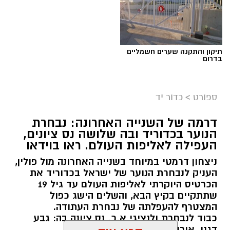
תיקון והתקנה שערים חשמליים
בדרום
ספורט
>
כדור יד
דרמה של השנייה האחרונה: נבחרת
הנוער בכדוריד ובה שלושה נס ציונים,
העפילה לאליפות העולם. ראו בוידאו
ניצחון דרמטי במיוחד בשנייה האחרונה מול פולין,
העניק לנבחרת הנוער של ישראל בכדוריד את
הכרטיס היוקרתי לאליפות העולם עד גיל 19
שתתקיים בקיץ הבא, והשלים הישג כפול
המצטרף להעפלתה של נבחרת העתודה.
כבוד לנבחרת ולנציגי א.כ. נס ציונה בה: גבע
דגני, אורי בוחניק ונעם לוי.