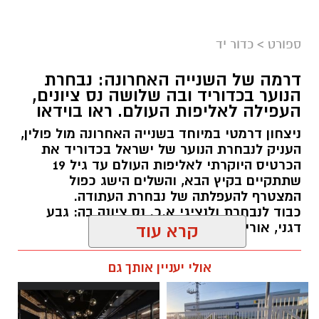
ספורט
>
כדור יד
דרמה של השנייה האחרונה: נבחרת
הנוער בכדוריד ובה שלושה נס ציונים,
העפילה לאליפות העולם. ראו בוידאו
ניצחון דרמטי במיוחד בשנייה האחרונה מול פולין,
העניק לנבחרת הנוער של ישראל בכדוריד את
הכרטיס היוקרתי לאליפות העולם עד גיל 19
שתתקיים בקיץ הבא, והשלים הישג כפול
המצטרף להעפלתה של נבחרת העתודה.
כבוד לנבחרת ולנציגי א.כ. נס ציונה בה: גבע
דגני, אורי בוחניק ונעם לוי.
קרא עוד
kolness1@gmail.com / 18:48 06.08.26
אולי יעניין אותך גם