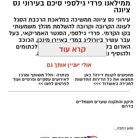
ממילאנו פרדי גילספי סיכם בעירוני נס
ציונה
עירוני נס ציונה ממשיכה במלאכת הרכבת הסגל
לעונה הקרובה וקרובה להשלמת מהלך משמעותי
איגוד הכדוריד
בקו הקדמי. פרדי גילספי, הסנטר האמריקאי, בעל
עבר עשיר ביורוליג במדי באיירן מינכן, הכוכב
דרמה של השנייה האחרונה: נבחרת הנוער
האדום בלגרד ומילאנו, צפוי להצטרף לכתומים
קרא עוד
בכדוריד ובה שלושה נס ציונים, העפילה לאליפות
ולהוסיף נוכחות פיזית וניסיון באירופה.
העולם
אולי יעניין אותך גם
מנהלת האתר / 10:06 03.08.26
ניצחון דרמטי במיוחד בשנייה האחרונה מול פולין,
העניק לנבחרת הנוער של ישראל בכדוריד את
הכרטיס היוקרתי לאליפות העולם עד גיל 19
שתתקיים בקיץ הבא, והשלים הישג כפול ומתווסף
להעפלתה של נבחרת העתודה.
כבוד לנבחרת ולנציגי א.כ. נס ציונה בה: גבע דגני,
תגים:
עירוני נס ציונה
,
פרדי גילספי
מחפשים לקנות דירה? כאן
פנתרה -חלל משותף ומרכז
אורי בוחניק ונעם לוי. אורי בוחניק - בוגר בן גוריון
תמצאו את כל הדירות החדשות
לאירועים עסקיים ופרטיים ועוד
למכירה באשדוד >>>
לפרטים לחצו >>
(סיים עכשיו יב'), גבע דגני - עולה לכיתה יא בבן
גוריון. נעם לוי הינו תושב רחובות אך משחק בא.כ.