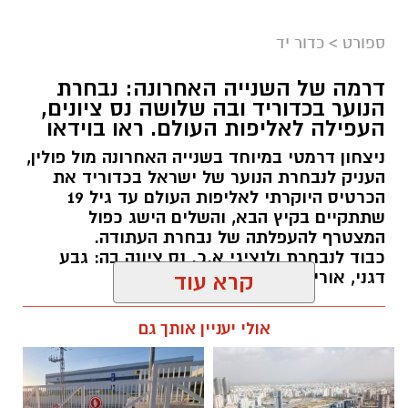
ספורט
>
כדור יד
דרמה של השנייה האחרונה: נבחרת
הנוער בכדוריד ובה שלושה נס ציונים,
העפילה לאליפות העולם. ראו בוידאו
ניצחון דרמטי במיוחד בשנייה האחרונה מול פולין,
העניק לנבחרת הנוער של ישראל בכדוריד את
הכרטיס היוקרתי לאליפות העולם עד גיל 19
שתתקיים בקיץ הבא, והשלים הישג כפול
המצטרף להעפלתה של נבחרת העתודה.
כבוד לנבחרת ולנציגי א.כ. נס ציונה בה: גבע
דגני, אורי בוחניק ונעם לוי.
קרא עוד
kolness1@gmail.com / 18:48 06.08.26
אולי יעניין אותך גם