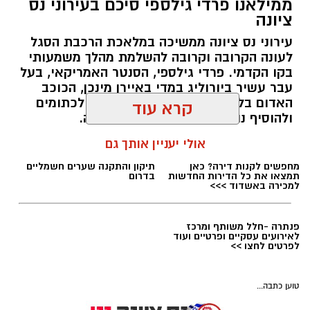
ממילאנו פרדי גילספי סיכם בעירוני נס
ציונה
עירוני נס ציונה ממשיכה במלאכת הרכבת הסגל
לעונה הקרובה וקרובה להשלמת מהלך משמעותי
איגוד הכדוריד
בקו הקדמי. פרדי גילספי, הסנטר האמריקאי, בעל
עבר עשיר ביורוליג במדי באיירן מינכן, הכוכב
דרמה של השנייה האחרונה: נבחרת הנוער
האדום בלגרד ומילאנו, צפוי להצטרף לכתומים
קרא עוד
בכדוריד ובה שלושה נס ציונים, העפילה לאליפות
ולהוסיף נוכחות פיזית וניסיון באירופה.
העולם
אולי יעניין אותך גם
מנהלת האתר / 10:06 03.08.26
ניצחון דרמטי במיוחד בשנייה האחרונה מול פולין,
העניק לנבחרת הנוער של ישראל בכדוריד את
הכרטיס היוקרתי לאליפות העולם עד גיל 19
שתתקיים בקיץ הבא, והשלים הישג כפול ומתווסף
להעפלתה של נבחרת העתודה.
כבוד לנבחרת ולנציגי א.כ. נס ציונה בה: גבע דגני,
תגים:
עירוני נס ציונה
,
פרדי גילספי
מחפשים לקנות דירה? כאן
תיקון והתקנה שערים חשמליים
אורי בוחניק ונעם לוי. אורי בוחניק - בוגר בן גוריון
תמצאו את כל הדירות החדשות
בדרום
למכירה באשדוד >>>
(סיים עכשיו יב'), גבע דגני - עולה לכיתה יא בבן
גוריון. נעם לוי הינו תושב רחובות אך משחק בא.כ.