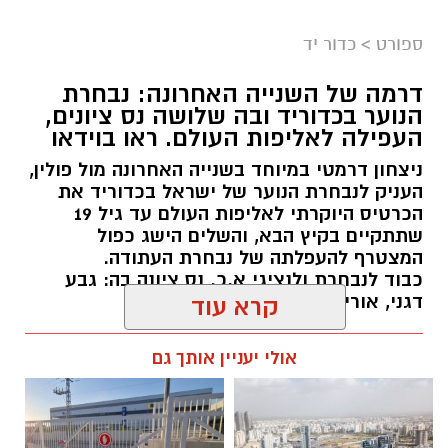
ספורט
>
כדור יד
דרמה של השנייה האחרונה: נבחרת
הנוער בכדוריד ובה שלושה נס ציונים,
העפילה לאליפות העולם. ראו בוידאו
ניצחון דרמטי במיוחד בשנייה האחרונה מול פולין,
העניק לנבחרת הנוער של ישראל בכדוריד את
הכרטיס היוקרתי לאליפות העולם עד גיל 19
שתתקיים בקיץ הבא, והשלים הישג כפול
המצטרף להעפלתה של נבחרת העתודה.
כבוד לנבחרת ולנציגי א.כ. נס ציונה בה: גבע
דגני, אורי בוחניק ונעם לוי.
קרא עוד
kolness1@gmail.com / 18:48 06.08.26
אולי יעניין אותך גם