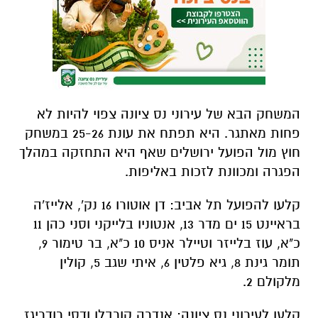
המשחק הבא של עירוני נס ציונה צפוי להיות לא
פחות מאתגר. היא תפתח את עונת 25-26 במשחק
חוץ מול הפועל ירושלים שאף היא התחזקה במהלך
הפגרה ומכוונת לזכות באליפות.
קלעו להפועל תל אביב: דן אוטורו 16 נק', אלייז'ה
בראיינט 15 ים מדר 13, אנטוניו בלייקני וסני כהן 11
כ"א, עוז בלייזר וטיילר אניס 10 כ"א, בר טימור 9,
תומר גינת 8, גיא פלטין 6, איתי שגב 5, קולין
מלקולם 2.
קלעו לעירוני נס ציונה: אנדרה קורבלו ודסי רודריגז